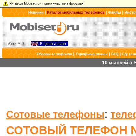
Читаешь Mobiset.ru - прими участие в форумах!
|
|
|
Новинки
Каталог мобильных телефонов
Файлы
Инстр
|
|
|
Обзоры телефонов
Тарифные планы
FAQ
Б/у те
10 мыслей о S
:
Сотовые телефоны
теле
СОТОВЫЙ ТЕЛЕФОН N