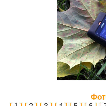
Фот
[
1
] [
2
] [
3
] [
4
] [
5
] [
6
] [