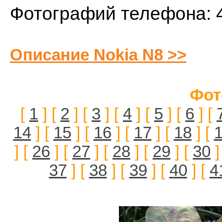
Фотографий телефона: 
Описание Nokia N8 >>
Фот
[
1
] [
2
] [
3
] [
4
] [
5
] [
6
] [
14
] [
15
] [
16
] [
17
] [
18
] [
] [
26
] [
27
] [
28
] [
29
] [
30
]
37
] [
38
] [
39
] [
40
] [
4