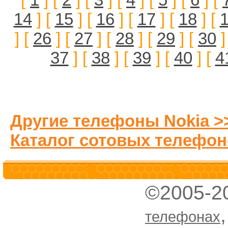
14
] [
15
] [
16
] [
17
] [
18
] [
] [
26
] [
27
] [
28
] [
29
] [
30
]
37
] [
38
] [
39
] [
40
] [
4
Другие телефоны Nokia >
Каталог сотовых телефон
©2005-2
телефонах