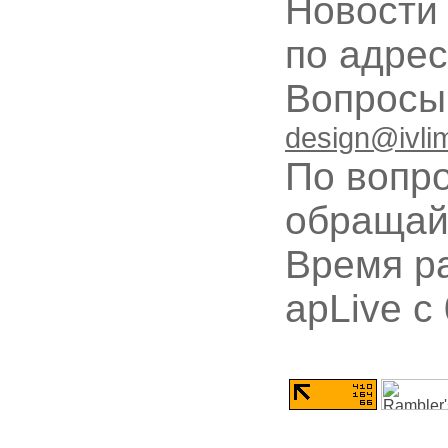
Новости
по адре
Вопрос
design@ivli
По вопр
обращай
Время ра
apLive c