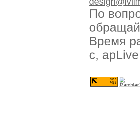
design@ivli
По вопр
обращай
Время ра
с, apLive