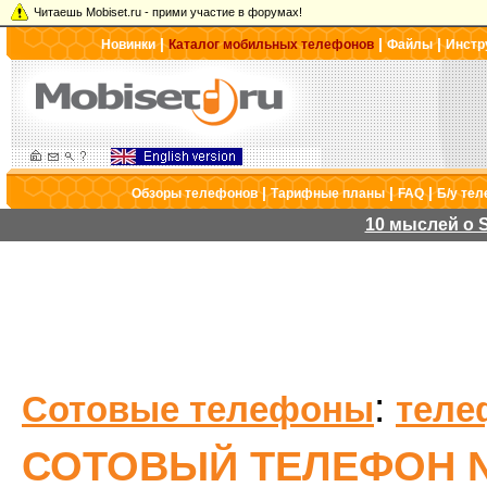
Читаешь Mobiset.ru - прими участие в форумах!
|
|
|
Новинки
Каталог мобильных телефонов
Файлы
Инстр
|
|
|
Обзоры телефонов
Тарифные планы
FAQ
Б/у те
10 мыслей о S
:
Сотовые телефоны
теле
СОТОВЫЙ ТЕЛЕФОН N