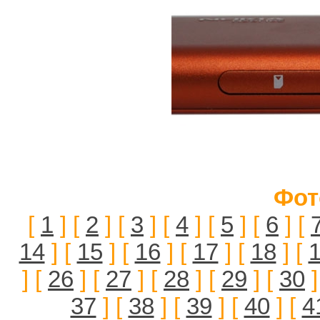
Фот
[
1
] [
2
] [
3
] [
4
] [
5
] [
6
] [
14
] [
15
] [
16
] [
17
] [
18
] [
] [
26
] [
27
] [
28
] [
29
] [
30
]
37
] [
38
] [
39
] [
40
] [
4