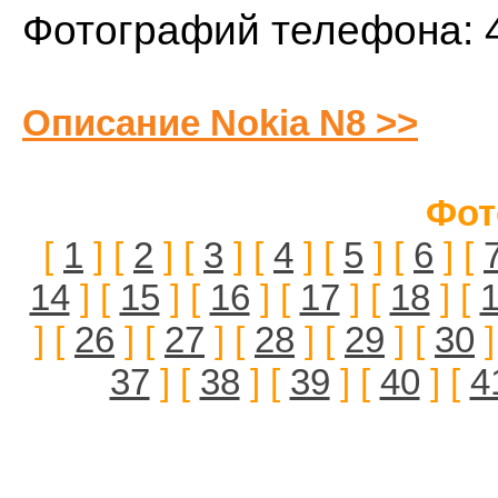
Фотографий телефона: 
Описание Nokia N8 >>
Фот
[
1
] [
2
] [
3
] [
4
] [
5
] [
6
] [
14
] [
15
] [
16
] [
17
] [
18
] [
] [
26
] [
27
] [
28
] [
29
] [
30
]
37
] [
38
] [
39
] [
40
] [
4