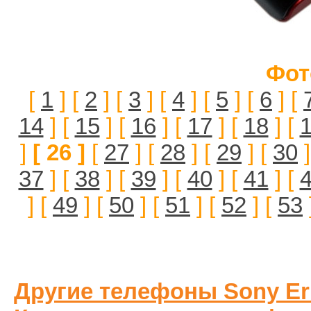
Фот
[
1
] [
2
] [
3
] [
4
] [
5
] [
6
] [
14
] [
15
] [
16
] [
17
] [
18
] [
]
[ 26 ]
[
27
] [
28
] [
29
] [
30
]
37
] [
38
] [
39
] [
40
] [
41
] [
] [
49
] [
50
] [
51
] [
52
] [
53
Другие телефоны Sony Er