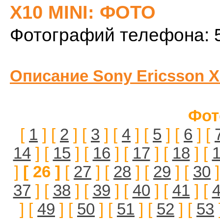
X10 MINI: ФОТО
Фотографий телефона: 
Описание Sony Ericsson X
Фот
[
1
] [
2
] [
3
] [
4
] [
5
] [
6
] [
14
] [
15
] [
16
] [
17
] [
18
] [
]
[ 26 ]
[
27
] [
28
] [
29
] [
30
]
37
] [
38
] [
39
] [
40
] [
41
] [
] [
49
] [
50
] [
51
] [
52
] [
53