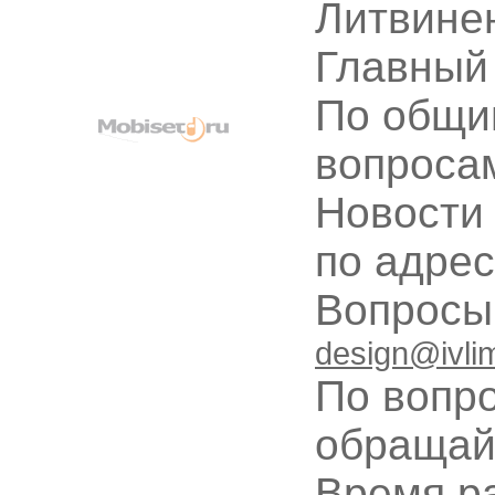
Литвине
Главный
По общи
вопроса
Новости
по адре
Вопрос
design@ivli
По вопр
обращай
Время ра