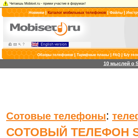
Читаешь Mobiset.ru - прими участие в форумах!
|
|
|
Новинки
Каталог мобильных телефонов
Файлы
Инстр
|
|
|
Обзоры телефонов
Тарифные планы
FAQ
Б/у те
10 мыслей о S
:
Сотовые телефоны
теле
СОТОВЫЙ ТЕЛЕФОН S