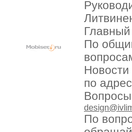
Руководи
Литвине
Главный
По общи
вопроса
Новости
по адре
Вопрос
design@ivli
По вопр
обращай