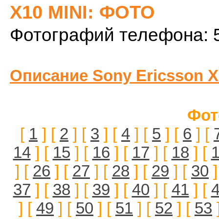
X10 MINI: ФОТО
Фотографий телефона: 
Описание Sony Ericsson X
Фот
[
1
] [
2
] [
3
] [
4
] [
5
] [
6
] [
14
] [
15
] [
16
] [
17
] [
18
] [
] [
26
] [
27
] [
28
] [
29
] [
30
]
37
] [
38
] [
39
] [
40
] [
41
] [
] [
49
] [
50
] [
51
] [
52
] [
53