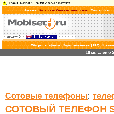
Читаешь Mobiset.ru - прими участие в форумах!
|
|
|
Новинки
Каталог мобильных телефонов
Файлы
Инстр
|
|
|
Обзоры телефонов
Тарифные планы
FAQ
Б/у те
10 мыслей о S
:
Сотовые телефоны
теле
СОТОВЫЙ ТЕЛЕФОН S