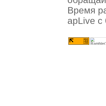
Время ра
apLive c