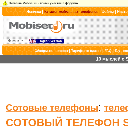
Читаешь Mobiset.ru - прими участие в форумах!
|
|
|
Новинки
Каталог мобильных телефонов
Файлы
Инстр
|
|
|
Обзоры телефонов
Тарифные планы
FAQ
Б/у те
10 мыслей о S
:
Сотовые телефоны
теле
СОТОВЫЙ ТЕЛЕФОН S