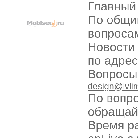
Главный
По общи
вопроса
Новости
по адре
Вопрос
design@ivli
По вопр
обращай
Время ра