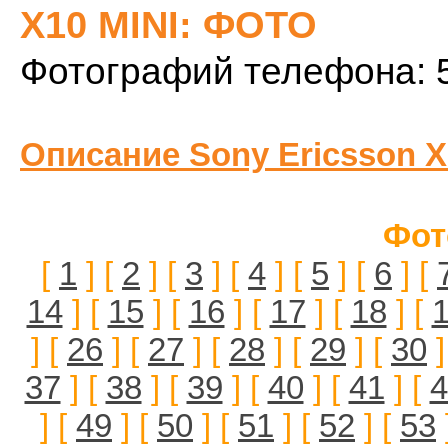
X10 MINI: ФОТО
Фотографий телефона: 
Описание Sony Ericsson X
Фот
[
1
] [
2
] [
3
] [
4
] [
5
] [
6
] [
14
] [
15
] [
16
] [
17
] [
18
] [
] [
26
] [
27
] [
28
] [
29
] [
30
]
37
] [
38
] [
39
] [
40
] [
41
] [
4
] [
49
] [
50
] [
51
] [
52
] [
53