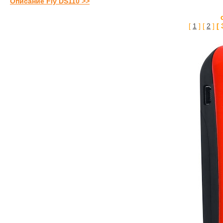
Описание Fly DS110 >>
[
1
] [
2
]
[ 