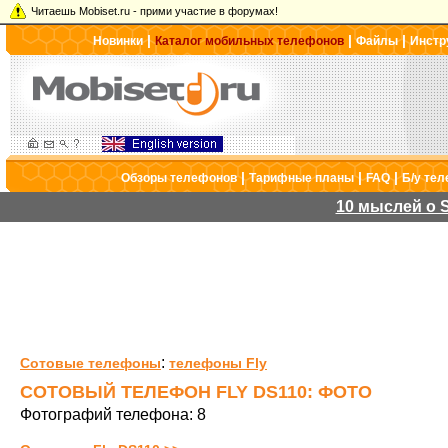
Читаешь Mobiset.ru - прими участие в форумах!
|
|
|
Новинки
Каталог мобильных телефонов
Файлы
Инстр
|
|
|
Обзоры телефонов
Тарифные планы
FAQ
Б/у те
10 мыслей о S
:
Сотовые телефоны
телефоны Fly
СОТОВЫЙ ТЕЛЕФОН FLY DS110: ФОТО
Фотографий телефона: 8