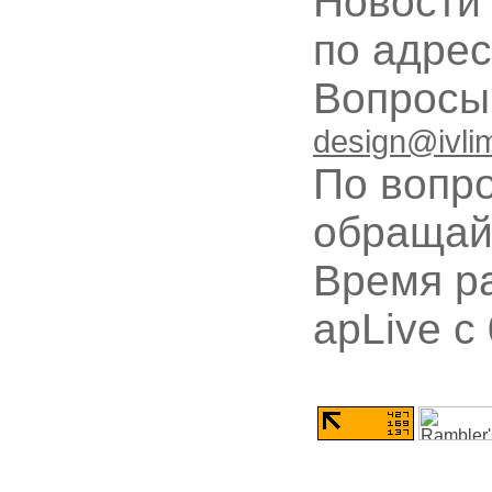
Новости
по адре
Вопрос
design@ivli
По вопр
обращай
Время ра
apLive c