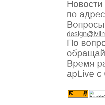
Новости
по адре
Вопрос
design@ivli
По вопр
обращай
Время ра
apLive c