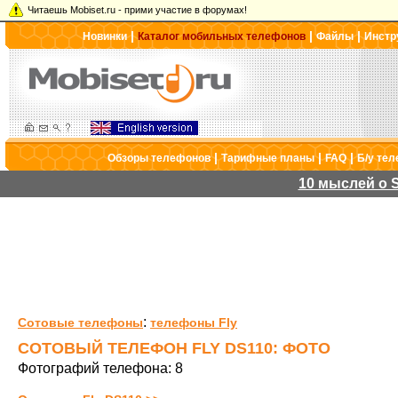
Читаешь Mobiset.ru - прими участие в форумах!
|
|
|
Новинки
Каталог мобильных телефонов
Файлы
Инстр
|
|
|
Обзоры телефонов
Тарифные планы
FAQ
Б/у те
10 мыслей о S
:
Сотовые телефоны
телефоны Fly
СОТОВЫЙ ТЕЛЕФОН FLY DS110: ФОТО
Фотографий телефона: 8