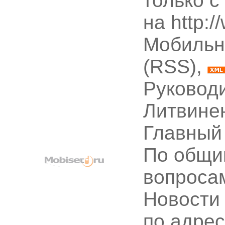
только с
на http:
Мобильн
(RSS),
Руководи
Литвине
Главный
По общи
вопроса
Новости
по адре