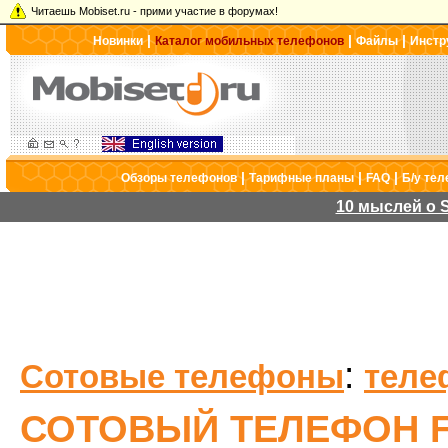
Читаешь Mobiset.ru - прими участие в форумах!
|
|
|
Новинки
Каталог мобильных телефонов
Файлы
Инстр
|
|
|
Обзоры телефонов
Тарифные планы
FAQ
Б/у те
10 мыслей о S
:
Сотовые телефоны
теле
СОТОВЫЙ ТЕЛЕФОН F