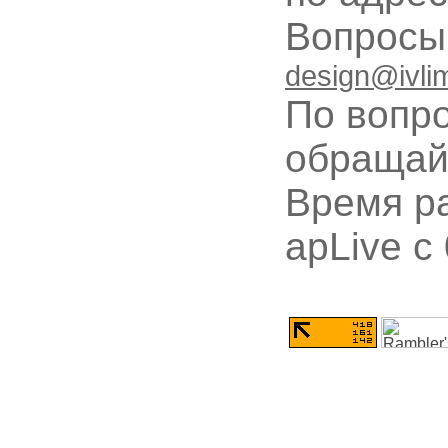
Вопрос
design@ivli
По вопр
обращай
Время ра
apLive c