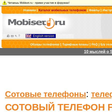
Читаешь Mobiset.ru - прими участие в форумах!
|
|
|
Новинки
Каталог мобильных телефонов
Файлы
Инстр
|
|
|
Обзоры телефонов
Тарифные планы
FAQ
Б/у те
10 мыслей о S
:
Сотовые телефоны
теле
СОТОВЫЙ ТЕЛЕФОН F