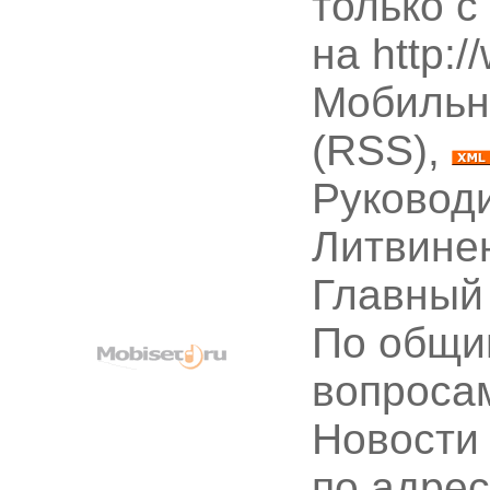
только с
на http:
Мобильн
(RSS),
Руководи
Литвине
Главный
По общи
вопроса
Новости
по адре