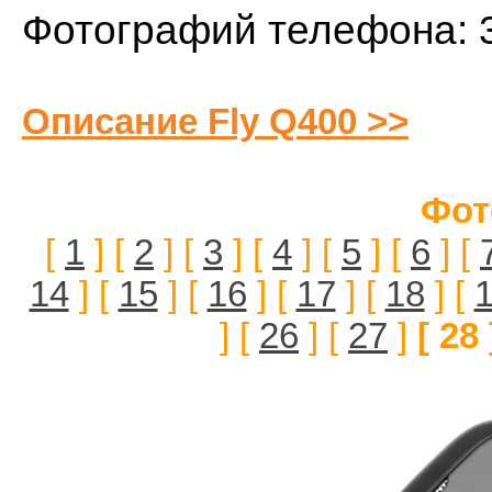
Фотографий телефона: 
Описание Fly Q400 >>
Фот
[
1
] [
2
] [
3
] [
4
] [
5
] [
6
] [
14
] [
15
] [
16
] [
17
] [
18
] [
] [
26
] [
27
]
[ 28 