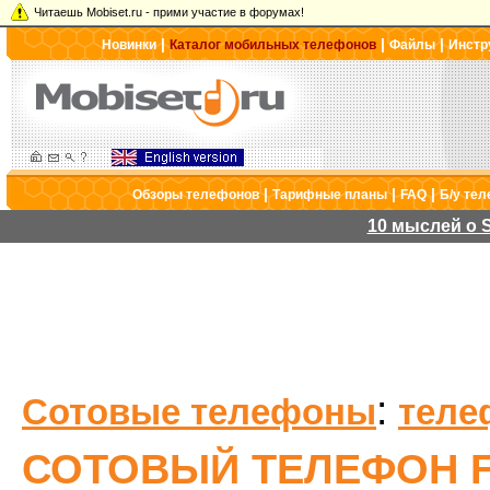
Читаешь Mobiset.ru - прими участие в форумах!
|
|
|
Новинки
Каталог мобильных телефонов
Файлы
Инстр
|
|
|
Обзоры телефонов
Тарифные планы
FAQ
Б/у те
10 мыслей о S
:
Сотовые телефоны
теле
СОТОВЫЙ ТЕЛЕФОН F