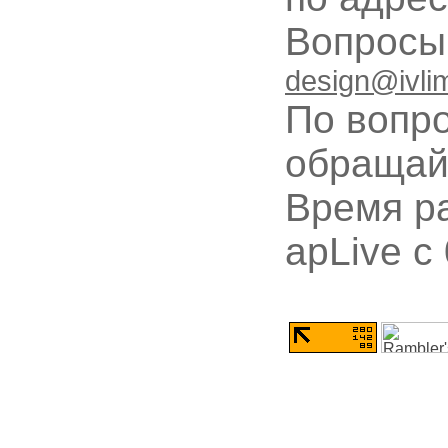
Вопрос
design@ivli
По вопр
обращай
Время ра
apLive c