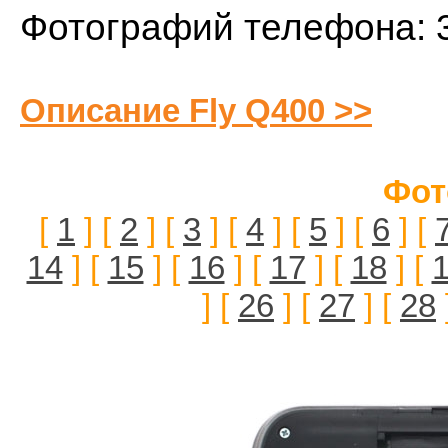
Фотографий телефона: 
Описание Fly Q400 >>
Фот
[
1
] [
2
] [
3
] [
4
] [
5
] [
6
] [
14
] [
15
] [
16
] [
17
] [
18
] [
] [
26
] [
27
] [
28