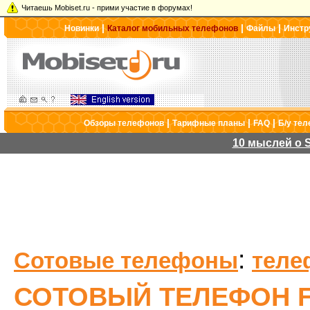
Читаешь Mobiset.ru - прими участие в форумах!
|
|
|
Новинки
Каталог мобильных телефонов
Файлы
Инстр
|
|
|
Обзоры телефонов
Тарифные планы
FAQ
Б/у те
10 мыслей о S
:
Сотовые телефоны
теле
СОТОВЫЙ ТЕЛЕФОН F