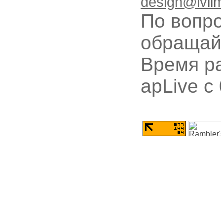
design@ivli
По вопр
обращай
Время ра
apLive c