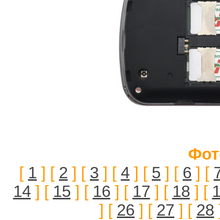
Фот
[
1
] [
2
] [
3
] [
4
] [
5
] [
6
] [
14
] [
15
] [
16
] [
17
] [
18
] [
] [
26
] [
27
] [
28