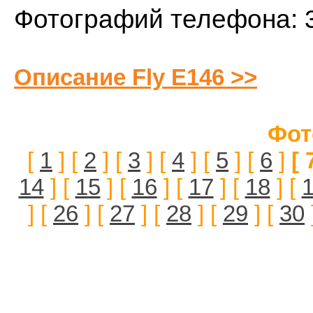
Фотографий телефона: 
Описание Fly E146 >>
Фот
[
1
] [
2
] [
3
] [
4
] [
5
] [
6
]
[ 
14
] [
15
] [
16
] [
17
] [
18
] [
] [
26
] [
27
] [
28
] [
29
] [
30