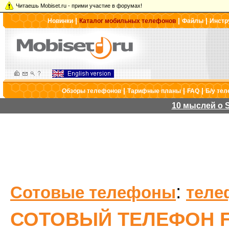
Читаешь Mobiset.ru - прими участие в форумах!
|
|
|
Новинки
Каталог мобильных телефонов
Файлы
Инстр
|
|
|
Обзоры телефонов
Тарифные планы
FAQ
Б/у те
10 мыслей о S
:
Сотовые телефоны
теле
СОТОВЫЙ ТЕЛЕФОН FL