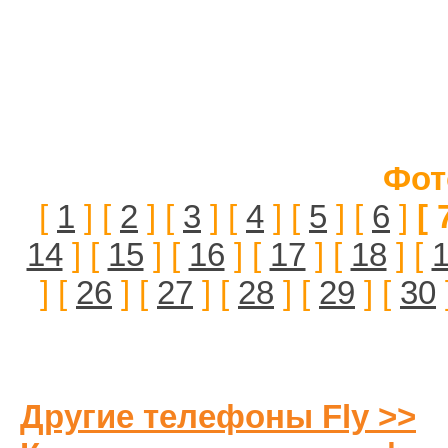
Фот
[
1
] [
2
] [
3
] [
4
] [
5
] [
6
]
[ 
14
] [
15
] [
16
] [
17
] [
18
] [
] [
26
] [
27
] [
28
] [
29
] [
30
Другие телефоны Fly >>