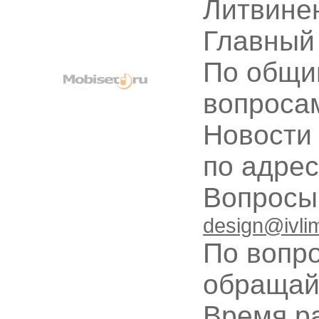
Литвине
Главный
По общи
вопроса
Новости
по адре
Вопрос
design@ivli
По вопр
обращай
Время ра