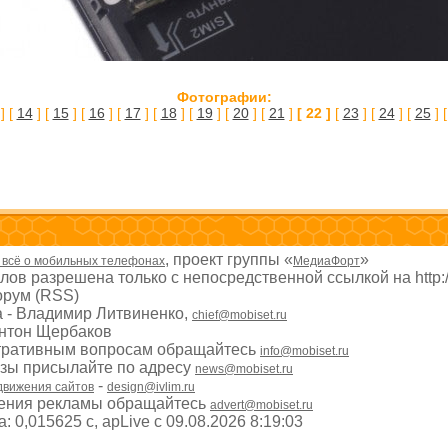
Фотографии:
] [
14
] [
15
] [
16
] [
17
] [
18
] [
19
] [
20
] [
21
]
[ 22 ]
[
23
] [
24
] [
25
] 
, проект группы «
»
- всё о мобильных телефонах
МедиаФорт
ов разрешена только с непосредственной ссылкой на http:
рум (RSS)
а - Владимир Литвиненко,
chief@mobiset.ru
Антон Щербаков
тративным вопросам обращайтесь
info@mobiset.ru
изы присылайте по адресу
news@mobiset.ru
-
движения сайтов
design@ivlim.ru
ения рекламы обращайтесь
advert@mobiset.ru
 0,015625 с, apLive c 09.08.2026 8:19:03