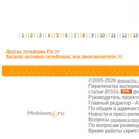
[
1
] [
2
] [
3
] [
4
] [
5
] [
6
] [
7
] [
8
] [
9
] [
10
] [
11
] [
12
] [
13
Другие телефоны Fly >>
Каталог сотовых телефонов: все производители >>
©2005-2026
Mobiset.Ru 
Перепечатка материал
статьи (RSS),
фо
Руководитель проект
Главный редактор - 
По общим и админис
Новости и пресс-рел
Вопросы
создания и про
По вопросам размещ
Время работы скрипта: