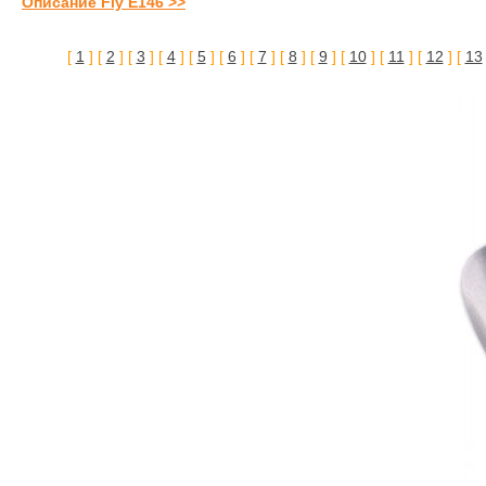
Описание Fly E146 >>
[
1
] [
2
] [
3
] [
4
] [
5
] [
6
] [
7
] [
8
] [
9
] [
10
] [
11
] [
12
] [
13