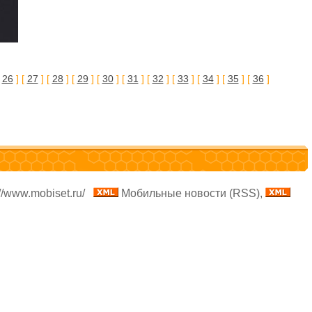
[
26
] [
27
] [
28
] [
29
] [
30
] [
31
] [
32
] [
33
] [
34
] [
35
] [
36
]
//www.mobiset.ru/
Мобильные новости (RSS),