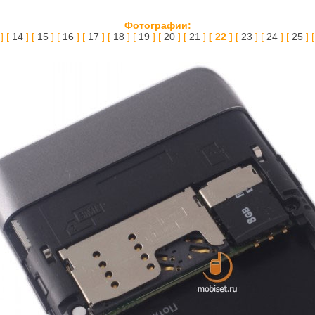
Фотографии:
] [
14
] [
15
] [
16
] [
17
] [
18
] [
19
] [
20
] [
21
]
[ 22 ]
[
23
] [
24
] [
25
] 