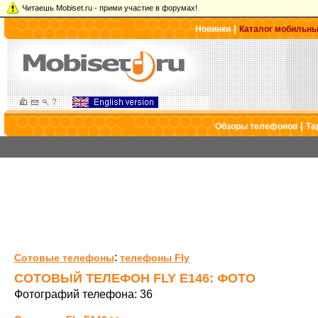
Читаешь Mobiset.ru - прими участие в форумах!
|
Новинки
Каталог мобильн
|
Обзоры телефонов
Та
:
Сотовые телефоны
телефоны Fly
СОТОВЫЙ ТЕЛЕФОН FLY E146: ФОТО
Фотографий телефона: 36