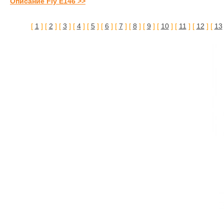
Описание Fly E146 >>
[
1
] [
2
] [
3
] [
4
] [
5
] [
6
] [
7
] [
8
] [
9
] [
10
] [
11
] [
12
] [
13