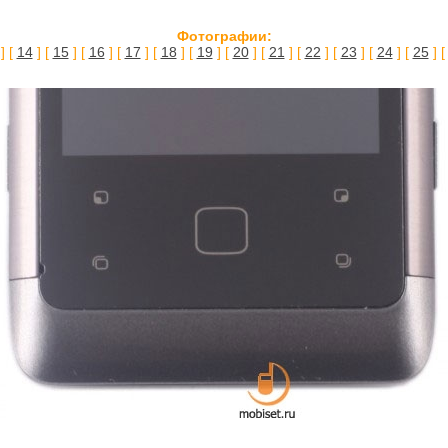
Фотографии:
] [
14
] [
15
] [
16
] [
17
] [
18
] [
19
] [
20
] [
21
] [
22
] [
23
] [
24
] [
25
] 