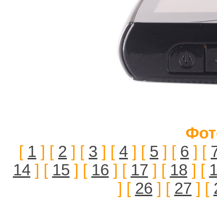
Фот
[
1
] [
2
] [
3
] [
4
] [
5
] [
6
] [
14
] [
15
] [
16
] [
17
] [
18
] [
] [
26
] [
27
] [