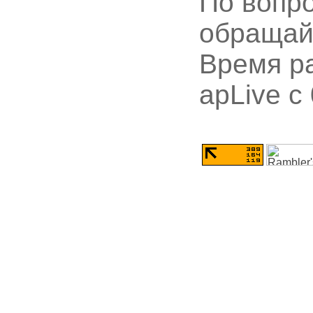
По вопр
обращай
Время ра
apLive c