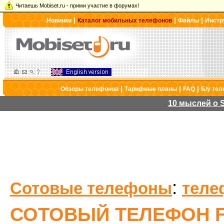
Читаешь Mobiset.ru - прими участие в форумах!
|
|
|
Новинки
Каталог мобильных телефонов
Файлы
Инстр
|
|
|
Обзоры телефонов
Тарифные планы
FAQ
Б/у те
10 мыслей о S
:
Сотовые телефоны
теле
СОТОВЫЙ ТЕЛЕФОН FL