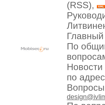
(RSS),
Руководи
Литвине
Главный
По общи
вопроса
Новости
по адре
Вопрос
design@ivli