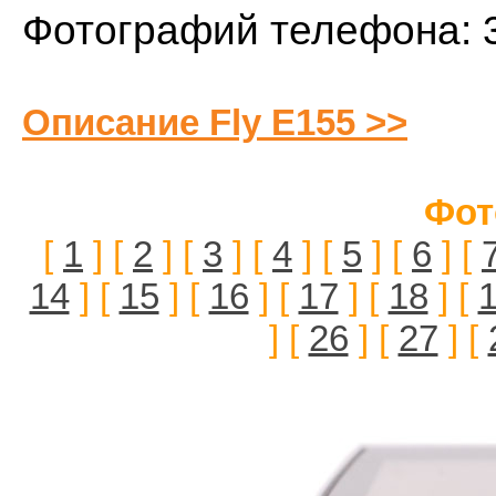
Фотографий телефона: 
Описание Fly E155 >>
Фот
[
1
] [
2
] [
3
] [
4
] [
5
] [
6
] [
14
] [
15
] [
16
] [
17
] [
18
] [
] [
26
] [
27
] [