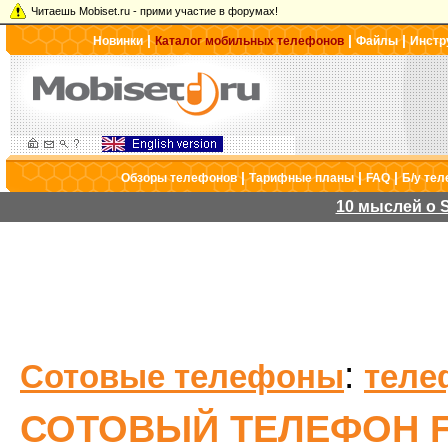
Читаешь Mobiset.ru - прими участие в форумах!
|
|
|
Новинки
Каталог мобильных телефонов
Файлы
Инстр
|
|
|
Обзоры телефонов
Тарифные планы
FAQ
Б/у те
10 мыслей о S
:
Сотовые телефоны
теле
СОТОВЫЙ ТЕЛЕФОН FL