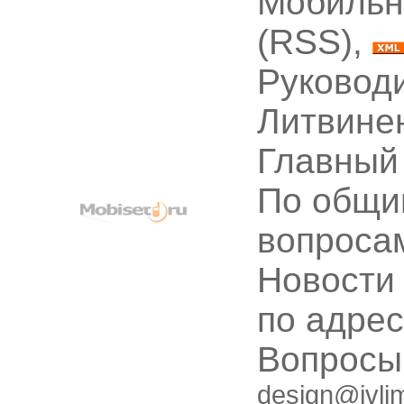
Мобильн
(RSS),
Руководи
Литвине
Главный
По общи
вопроса
Новости
по адре
Вопрос
design@ivli