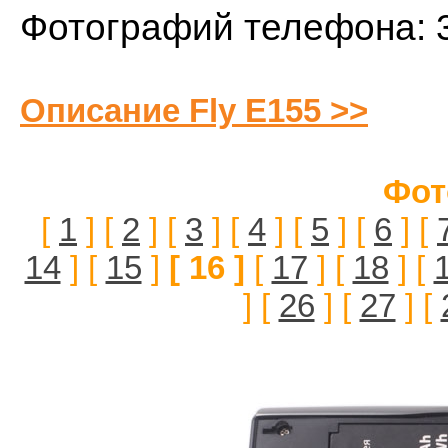
Фотографий телефона: 
Описание Fly E155 >>
Фот
[
1
] [
2
] [
3
] [
4
] [
5
] [
6
] [
14
] [
15
]
[ 16 ]
[
17
] [
18
] [
] [
26
] [
27
] [