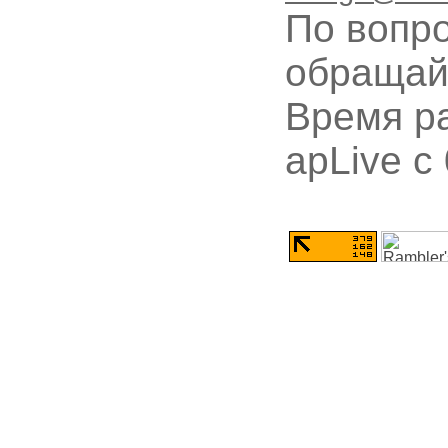
По вопр
обращай
Время ра
apLive c