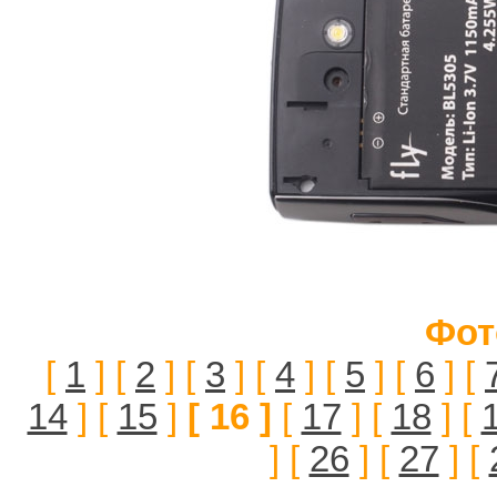
Фот
[
1
] [
2
] [
3
] [
4
] [
5
] [
6
] [
14
] [
15
]
[ 16 ]
[
17
] [
18
] [
] [
26
] [
27
] [