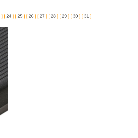
3
] [
24
] [
25
] [
26
] [
27
] [
28
] [
29
] [
30
] [
31
]