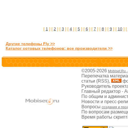
[
1
] [
2
] [
3
] [
4
] [
5
] [
6
] [
7
] [
8
] [
9
] [
10
] [
Другие телефоны Fly >>
Каталог сотовых телефонов: все производители >>
©2005-2026
Mobiset.Ru 
Перепечатка материал
статьи (RSS),
фо
Руководитель проект
Главный редактор - 
По общим и админис
Новости и пресс-рел
Вопросы
создания и про
По вопросам размещ
Время работы скрипта: