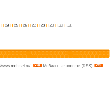
3
] [
24
] [
25
] [
26
] [
27
] [
28
] [
29
] [
30
] [
31
]
//www.mobiset.ru/
Мобильные новости (RSS),