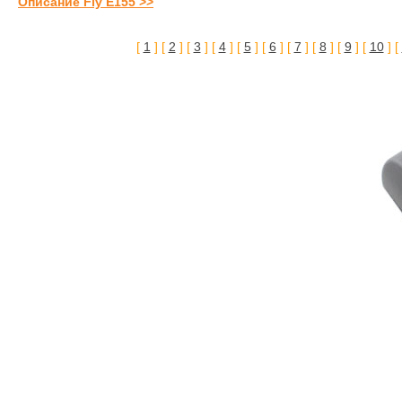
Описание Fly E155 >>
[
1
] [
2
] [
3
] [
4
] [
5
] [
6
] [
7
] [
8
] [
9
] [
10
] [