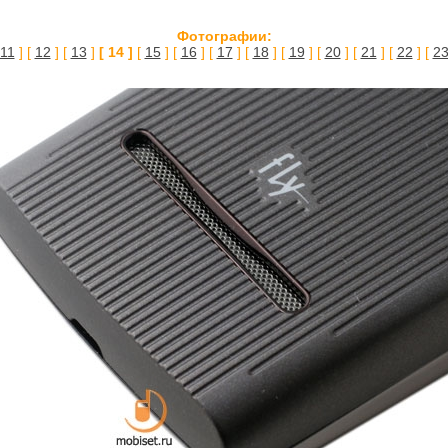
Фотографии:
11
] [
12
] [
13
]
[ 14 ]
[
15
] [
16
] [
17
] [
18
] [
19
] [
20
] [
21
] [
22
] [
2