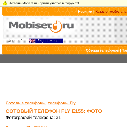
Читаешь Mobiset.ru - прими участие в форумах!
|
Новинки
Каталог мобильн
|
Обзоры телефонов
Та
:
Сотовые телефоны
телефоны Fly
СОТОВЫЙ ТЕЛЕФОН FLY E155: ФОТО
Фотографий телефона: 31