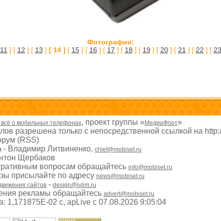
Фотографии:
11
] [
12
] [
13
]
[ 14 ]
[
15
] [
16
] [
17
] [
18
] [
19
] [
20
] [
21
] [
22
] [
2
, проект группы «
»
- всё о мобильных телефонах
МедиаФорт
ов разрешена только с непосредственной ссылкой на http:
рум (RSS)
а - Владимир Литвиненко,
chief@mobiset.ru
Антон Щербаков
тративным вопросам обращайтесь
info@mobiset.ru
изы присылайте по адресу
news@mobiset.ru
-
движения сайтов
design@ivlim.ru
ения рекламы обращайтесь
advert@mobiset.ru
 1,171875E-02 с, apLive c 07.08.2026 9:05:04