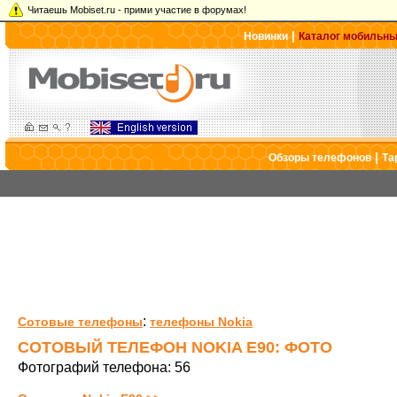
Читаешь Mobiset.ru - прими участие в форумах!
|
Новинки
Каталог мобильн
|
Обзоры телефонов
Та
:
Сотовые телефоны
телефоны Nokia
СОТОВЫЙ ТЕЛЕФОН NOKIA E90: ФОТО
Фотографий телефона: 56