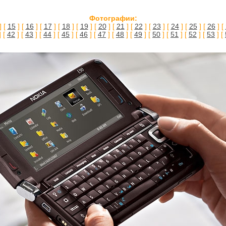
Фотографии:
] [
15
] [
16
] [
17
] [
18
] [
19
] [
20
] [
21
] [
22
] [
23
] [
24
] [
25
] [
26
] [
] [
42
] [
43
] [
44
] [
45
] [
46
] [
47
] [
48
] [
49
] [
50
] [
51
] [
52
] [
53
] [