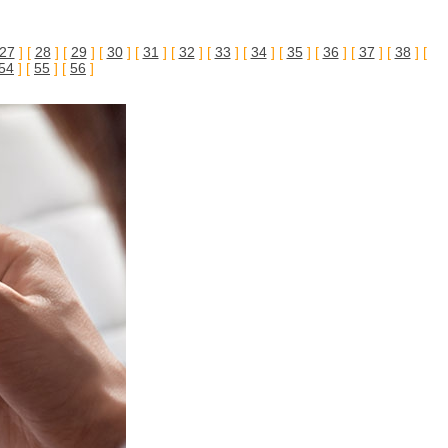
27
] [
28
] [
29
] [
30
] [
31
] [
32
] [
33
] [
34
] [
35
] [
36
] [
37
] [
38
] [
54
] [
55
] [
56
]