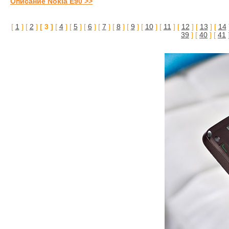
Описание Nokia E90 >>
[
1
] [
2
]
[ 3 ]
[
4
] [
5
] [
6
] [
7
] [
8
] [
9
] [
10
] [
11
] [
12
] [
13
] [
14
39
] [
40
] [
41