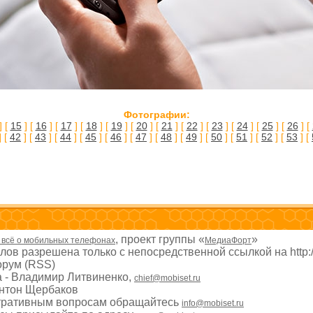
Фотографии:
] [
15
] [
16
] [
17
] [
18
] [
19
] [
20
] [
21
] [
22
] [
23
] [
24
] [
25
] [
26
] [
] [
42
] [
43
] [
44
] [
45
] [
46
] [
47
] [
48
] [
49
] [
50
] [
51
] [
52
] [
53
] [
, проект группы «
»
- всё о мобильных телефонах
МедиаФорт
ов разрешена только с непосредственной ссылкой на http:
рум (RSS)
а - Владимир Литвиненко,
chief@mobiset.ru
Антон Щербаков
тративным вопросам обращайтесь
info@mobiset.ru