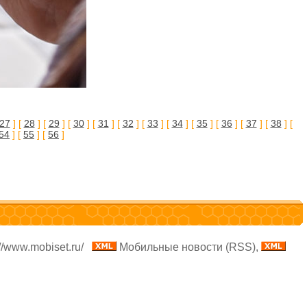
27
] [
28
] [
29
] [
30
] [
31
] [
32
] [
33
] [
34
] [
35
] [
36
] [
37
] [
38
] [
54
] [
55
] [
56
]
//www.mobiset.ru/
Мобильные новости (RSS),