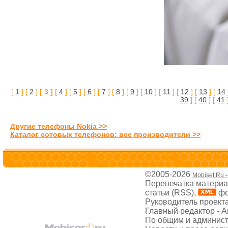
[
1
] [
2
]
[ 3 ]
[
4
] [
5
] [
6
] [
7
] [
8
] [
9
] [
10
] [
11
] [
12
] [
13
] [
14
39
] [
40
] [
41
Другие телефоны Nokia >>
Каталог сотовых телефонов: все производители >>
©2005-2026
Mobiset.Ru 
Перепечатка материал
статьи (RSS),
фо
Руководитель проект
Главный редактор - 
По общим и админис