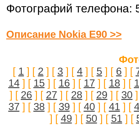
Фотографий телефона: 
Описание Nokia E90 >>
Фот
[
1
] [
2
] [
3
] [
4
] [
5
] [
6
] [
14
] [
15
] [
16
] [
17
] [
18
] [
] [
26
] [
27
] [
28
] [
29
] [
30
]
37
] [
38
] [
39
] [
40
] [
41
] [
] [
49
] [
50
] [
51
] [