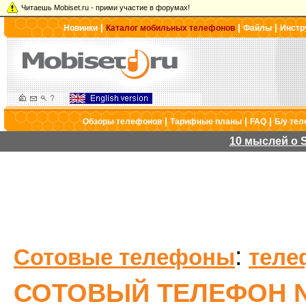
Читаешь Mobiset.ru - прими участие в форумах!
|
|
|
Новинки
Каталог мобильных телефонов
Файлы
Инстр
|
|
|
Обзоры телефонов
Тарифные планы
FAQ
Б/у те
10 мыслей о S
:
Сотовые телефоны
теле
СОТОВЫЙ ТЕЛЕФОН N