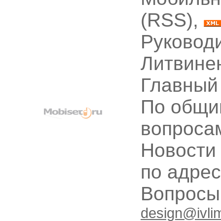
(RSS),
Руководи
Литвине
Главный
По общи
вопроса
Новости
по адре
Вопрос
design@ivli