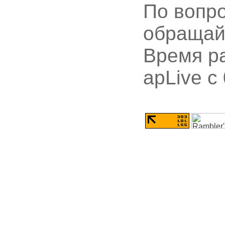
По вопр
обращай
Время ра
apLive c