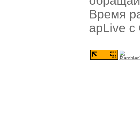
обращай
Время ра
apLive c