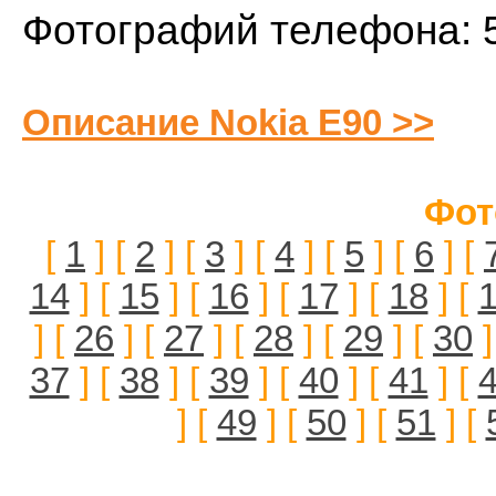
Фотографий телефона: 
Описание Nokia E90 >>
Фот
[
1
] [
2
] [
3
] [
4
] [
5
] [
6
] [
14
] [
15
] [
16
] [
17
] [
18
] [
] [
26
] [
27
] [
28
] [
29
] [
30
]
37
] [
38
] [
39
] [
40
] [
41
] [
] [
49
] [
50
] [
51
] [