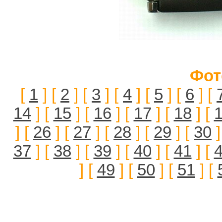
Фот
[
1
] [
2
] [
3
] [
4
] [
5
] [
6
] [
14
] [
15
] [
16
] [
17
] [
18
] [
] [
26
] [
27
] [
28
] [
29
] [
30
]
37
] [
38
] [
39
] [
40
] [
41
] [
] [
49
] [
50
] [
51
] [