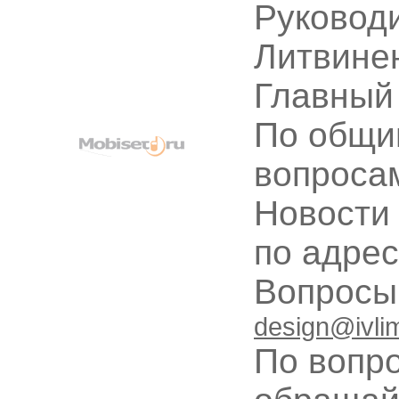
Руководи
Литвине
Главный
По общи
вопроса
Новости
по адре
Вопрос
design@ivli
По вопр