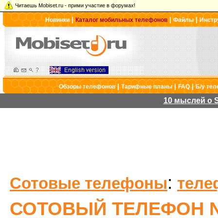
Читаешь Mobiset.ru - прими участие в форумах!
|
|
|
Новинки
Каталог мобильных телефонов
Файлы
Инстр
|
|
|
Обзоры телефонов
Тарифные планы
FAQ
Б/у те
10 мыслей о S
:
Сотовые телефоны
теле
СОТОВЫЙ ТЕЛЕФОН N