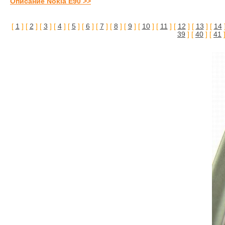
Описание Nokia E90 >>
[
1
] [
2
] [
3
] [
4
] [
5
] [
6
] [
7
] [
8
] [
9
] [
10
] [
11
] [
12
] [
13
] [
14
39
] [
40
] [
41
]