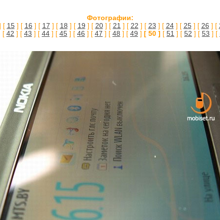
Фотографии:
] [
15
] [
16
] [
17
] [
18
] [
19
] [
20
] [
21
] [
22
] [
23
] [
24
] [
25
] [
26
] [
 [
42
] [
43
] [
44
] [
45
] [
46
] [
47
] [
48
] [
49
]
[ 50 ]
[
51
] [
52
] [
53
] [