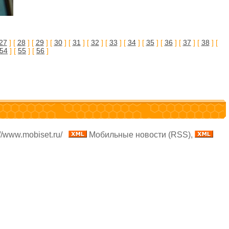
27
] [
28
] [
29
] [
30
] [
31
] [
32
] [
33
] [
34
] [
35
] [
36
] [
37
] [
38
] [
54
] [
55
] [
56
]
//www.mobiset.ru/
Мобильные новости (RSS),