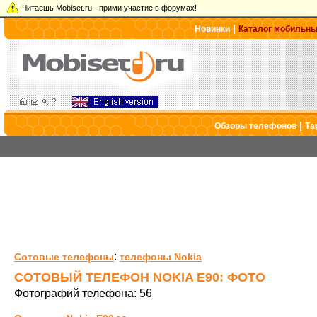
Читаешь Mobiset.ru - прими участие в форумах!
|
Новинки
Каталог мобильн
|
Обзоры телефонов
Та
:
Сотовые телефоны
телефоны Nokia
СОТОВЫЙ ТЕЛЕФОН NOKIA E90: ФОТО
Фотографий телефона: 56