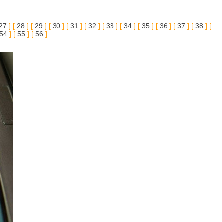
27
] [
28
] [
29
] [
30
] [
31
] [
32
] [
33
] [
34
] [
35
] [
36
] [
37
] [
38
] [
54
] [
55
] [
56
]