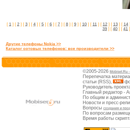
[
1
] [
2
] [
3
] [
4
] [
5
] [
6
] [
7
] [
8
] [
9
] [
10
] [
11
] [
12
] [
13
] [
14
39
] [
40
] [
41
]
Другие телефоны Nokia >>
Каталог сотовых телефонов: все производители >>
©2005-2026
Mobiset.Ru 
Перепечатка материал
статьи (RSS),
фо
Руководитель проект
Главный редактор - 
По общим и админис
Новости и пресс-рел
Вопросы
создания и про
По вопросам размещ
Время работы скрипта: