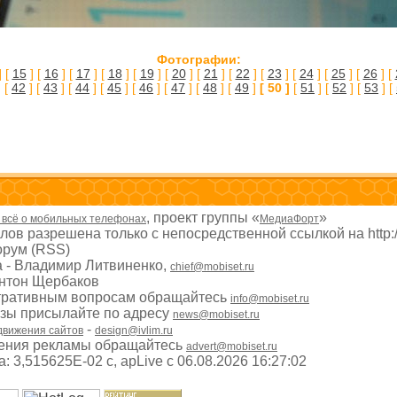
Фотографии:
] [
15
] [
16
] [
17
] [
18
] [
19
] [
20
] [
21
] [
22
] [
23
] [
24
] [
25
] [
26
] [
 [
42
] [
43
] [
44
] [
45
] [
46
] [
47
] [
48
] [
49
]
[ 50 ]
[
51
] [
52
] [
53
] [
, проект группы «
»
- всё о мобильных телефонах
МедиаФорт
ов разрешена только с непосредственной ссылкой на http:
рум (RSS)
а - Владимир Литвиненко,
chief@mobiset.ru
Антон Щербаков
тративным вопросам обращайтесь
info@mobiset.ru
изы присылайте по адресу
news@mobiset.ru
-
движения сайтов
design@ivlim.ru
ения рекламы обращайтесь
advert@mobiset.ru
 3,515625E-02 с, apLive c 06.08.2026 16:27:02