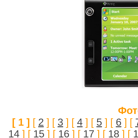
Фот
[ 1 ]
[
2
] [
3
] [
4
] [
5
] [
6
] [
14
] [
15
] [
16
] [
17
] [
18
] [