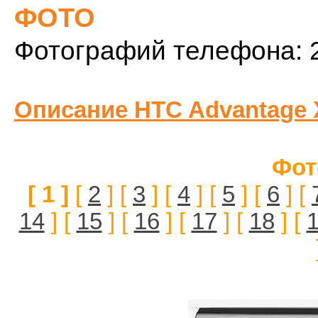
ФОТО
Фотографий телефона: 
Описание HTC Advantage 
Фот
[ 1 ]
[
2
] [
3
] [
4
] [
5
] [
6
] [
14
] [
15
] [
16
] [
17
] [
18
] [