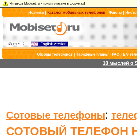
Читаешь Mobiset.ru - прими участие в форумах!
|
|
|
Новинки
Каталог мобильных телефонов
Файлы
Инстр
|
|
|
Обзоры телефонов
Тарифные планы
FAQ
Б/у те
10 мыслей о S
:
Сотовые телефоны
теле
СОТОВЫЙ ТЕЛЕФОН H