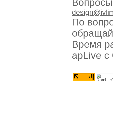
Вопрос
design@ivli
По вопр
обращай
Время ра
apLive c