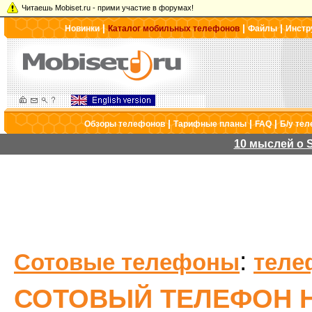
Читаешь Mobiset.ru - прими участие в форумах!
|
|
|
Новинки
Каталог мобильных телефонов
Файлы
Инстр
|
|
|
Обзоры телефонов
Тарифные планы
FAQ
Б/у те
10 мыслей о S
:
Сотовые телефоны
теле
СОТОВЫЙ ТЕЛЕФОН H