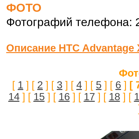
ФОТО
Фотографий телефона: 
Описание HTC Advantage 
Фот
[
1
] [
2
] [
3
] [
4
] [
5
] [
6
]
[ 
14
] [
15
] [
16
] [
17
] [
18
] [