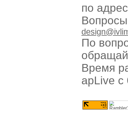
по адре
Вопрос
design@ivli
По вопр
обращай
Время ра
apLive c