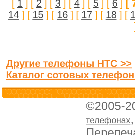
[
1
] [
2
] [
3
] [
4
] [
5
] [
6
]
[ 
14
] [
15
] [
16
] [
17
] [
18
] [
Другие телефоны HTC >>
Каталог сотовых телефон
©2005-2
телефонах
Перепеч