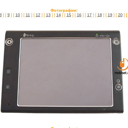
Фотографии:
8
] [
9
] [
10
] [
11
] [
12
] [
13
] [
14
] [
15
] [
16
] [
17
] [
18
] [
19
] [
20
]
[