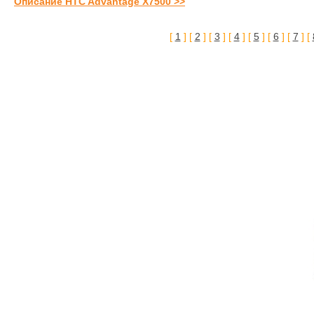
Описание HTC Advantage X7500 >>
[
1
] [
2
] [
3
] [
4
] [
5
] [
6
] [
7
] [