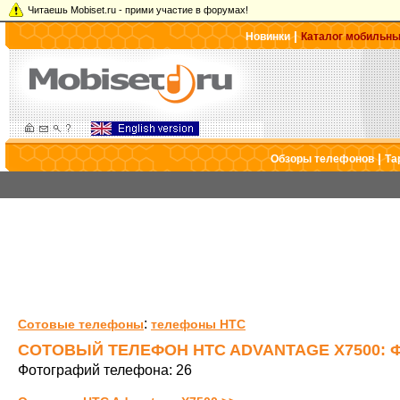
Читаешь Mobiset.ru - прими участие в форумах!
|
Новинки
Каталог мобильн
|
Обзоры телефонов
Та
:
Сотовые телефоны
телефоны HTC
СОТОВЫЙ ТЕЛЕФОН HTC ADVANTAGE X7500: 
Фотографий телефона: 26