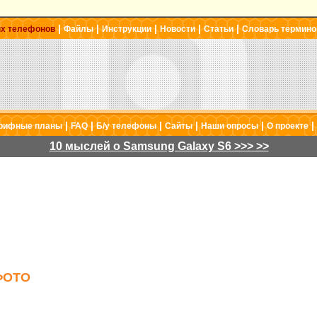
|
|
|
|
|
ых телефонов
Файлы
Инструкции
Новости
Статьи
Словарь термино
|
|
|
|
|
|
рифные планы
FAQ
Б/у телефоны
Сайты
Наши опросы
О проекте
10 мыслей о Samsung Galaxy S6 >>> >>
ФОТО