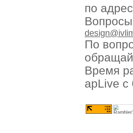
по адре
Вопрос
design@ivli
По вопр
обращай
Время ра
apLive c