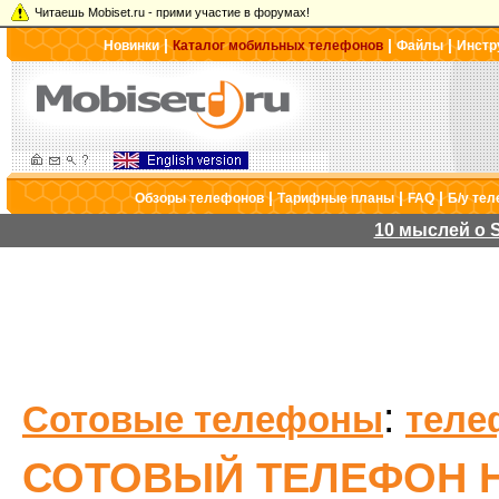
Читаешь Mobiset.ru - прими участие в форумах!
|
|
|
Новинки
Каталог мобильных телефонов
Файлы
Инстр
|
|
|
Обзоры телефонов
Тарифные планы
FAQ
Б/у те
10 мыслей о S
:
Сотовые телефоны
теле
СОТОВЫЙ ТЕЛЕФОН H