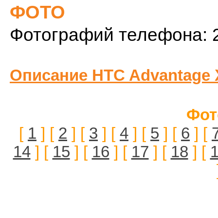
ФОТО
Фотографий телефона: 
Описание HTC Advantage 
Фот
[
1
] [
2
] [
3
] [
4
] [
5
] [
6
] [
14
] [
15
] [
16
] [
17
] [
18
] [