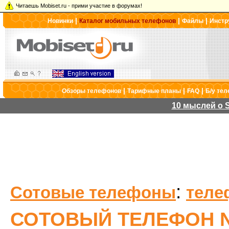
Читаешь Mobiset.ru - прими участие в форумах!
|
|
|
Новинки
Каталог мобильных телефонов
Файлы
Инстр
|
|
|
Обзоры телефонов
Тарифные планы
FAQ
Б/у те
10 мыслей о S
:
Сотовые телефоны
теле
СОТОВЫЙ ТЕЛЕФОН NO