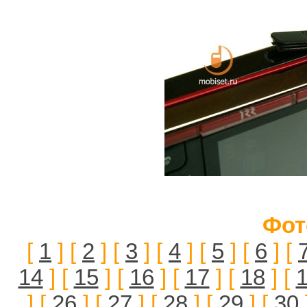
Фот
[
1
] [
2
] [
3
] [
4
] [
5
] [
6
] [
14
] [
15
] [
16
] [
17
] [
18
] [
] [
26
] [
27
] [
28
] [
29
] [
30