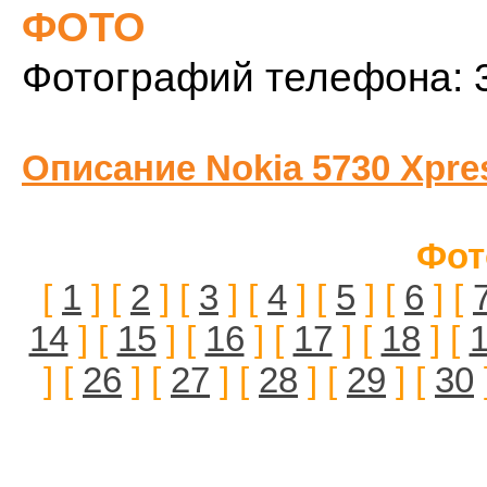
ФОТО
Фотографий телефона: 
Описание Nokia 5730 Xpre
Фот
[
1
] [
2
] [
3
] [
4
] [
5
] [
6
] [
14
] [
15
] [
16
] [
17
] [
18
] [
] [
26
] [
27
] [
28
] [
29
] [
30