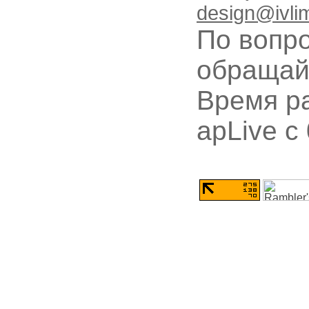
design@ivli
По вопр
обращай
Время ра
apLive c