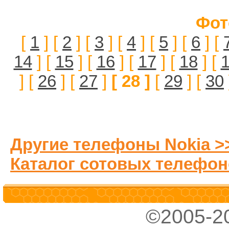
Фот
[
1
] [
2
] [
3
] [
4
] [
5
] [
6
] [
14
] [
15
] [
16
] [
17
] [
18
] [
] [
26
] [
27
]
[ 28 ]
[
29
] [
30
Другие телефоны Nokia >
Каталог сотовых телефон
©2005-2