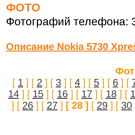
ФОТО
Фотографий телефона: 
Описание Nokia 5730 Xpre
Фот
[
1
] [
2
] [
3
] [
4
] [
5
] [
6
] [
14
] [
15
] [
16
] [
17
] [
18
] [
] [
26
] [
27
]
[ 28 ]
[
29
] [
30