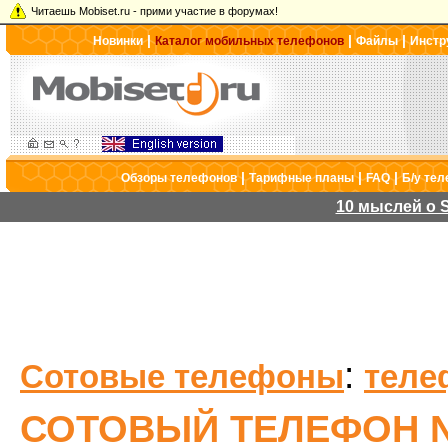
Читаешь Mobiset.ru - прими участие в форумах!
|
|
|
Новинки
Каталог мобильных телефонов
Файлы
Инстр
|
|
|
Обзоры телефонов
Тарифные планы
FAQ
Б/у те
10 мыслей о S
:
Сотовые телефоны
теле
СОТОВЫЙ ТЕЛЕФОН NO