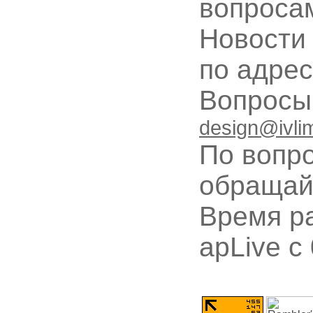
вопроса
Новости
по адре
Вопрос
design@ivli
По вопр
обращай
Время ра
apLive c