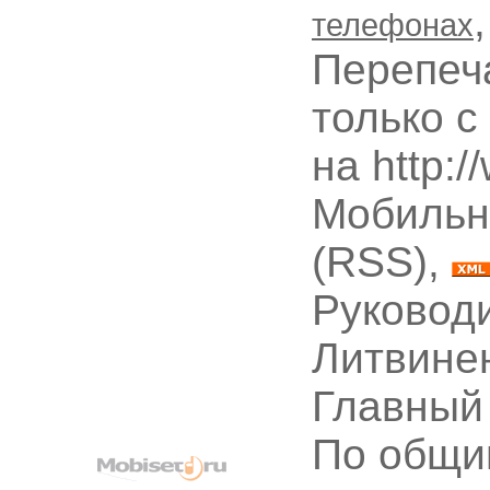
телефонах
Перепеч
только с
на http:
Мобильн
(RSS),
Руководи
Литвине
Главный
По общи