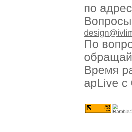
по адре
Вопрос
design@ivli
По вопр
обращай
Время ра
apLive c