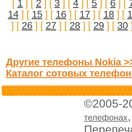
[
1
] [
2
] [
3
] [
4
] [
5
] [
6
] [
14
] [
15
] [
16
] [
17
] [
18
] [
] [
26
] [
27
] [
28
] [
29
] [
30
Другие телефоны Nokia >
Каталог сотовых телефон
©2005-2
телефонах
Перепеч