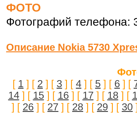
ФОТО
Фотографий телефона: 
Описание Nokia 5730 Xpre
Фот
[
1
] [
2
] [
3
] [
4
] [
5
] [
6
] [
14
] [
15
] [
16
] [
17
] [
18
] [
] [
26
] [
27
] [
28
] [
29
] [
30