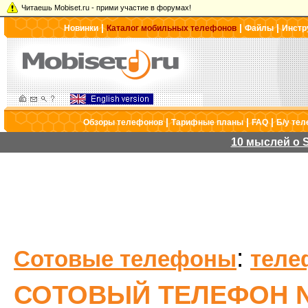
Читаешь Mobiset.ru - прими участие в форумах!
|
|
|
Новинки
Каталог мобильных телефонов
Файлы
Инстр
|
|
|
Обзоры телефонов
Тарифные планы
FAQ
Б/у те
10 мыслей о S
:
Сотовые телефоны
теле
СОТОВЫЙ ТЕЛЕФОН NO