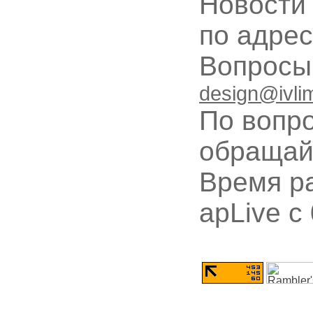
Новости
по адре
Вопрос
design@ivli
По вопр
обращай
Время ра
apLive c