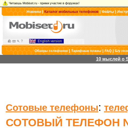
Читаешь Mobiset.ru - прими участие в форумах!
|
|
|
Новинки
Каталог мобильных телефонов
Файлы
Инстр
|
|
|
Обзоры телефонов
Тарифные планы
FAQ
Б/у те
10 мыслей о S
:
Сотовые телефоны
теле
СОТОВЫЙ ТЕЛЕФОН NO