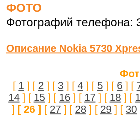
ФОТО
Фотографий телефона: 
Описание Nokia 5730 Xpre
Фот
[
1
] [
2
] [
3
] [
4
] [
5
] [
6
] [
14
] [
15
] [
16
] [
17
] [
18
] [
]
[ 26 ]
[
27
] [
28
] [
29
] [
30