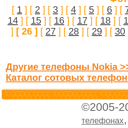
[
1
] [
2
] [
3
] [
4
] [
5
] [
6
] [
14
] [
15
] [
16
] [
17
] [
18
] [
]
[ 26 ]
[
27
] [
28
] [
29
] [
30
Другие телефоны Nokia >
Каталог сотовых телефон
©2005-2
телефонах