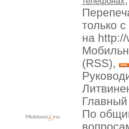
телефонах
Перепеч
только с
на http:
Мобильн
(RSS),
Руководи
Литвине
Главный
По общи
вопроса