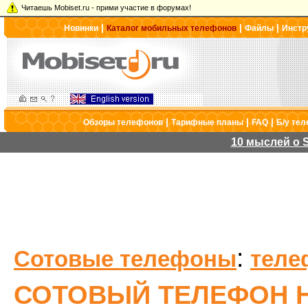
Читаешь Mobiset.ru - прими участие в форумах!
|
|
|
Новинки
Каталог мобильных телефонов
Файлы
Инстр
|
|
|
Обзоры телефонов
Тарифные планы
FAQ
Б/у те
10 мыслей о S
:
Сотовые телефоны
теле
СОТОВЫЙ ТЕЛЕФОН H