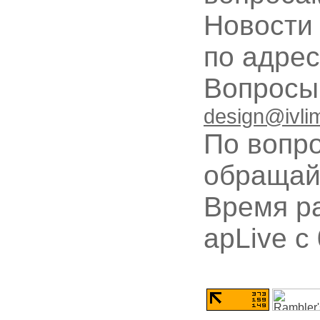
Новости
по адре
Вопрос
design@ivli
По вопр
обращай
Время ра
apLive c