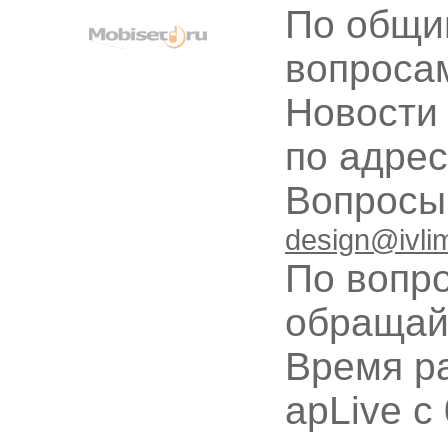
По общи
вопроса
Новости
по адре
Вопрос
design@ivli
По вопр
обращай
Время ра
apLive c