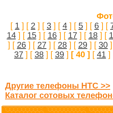
Фот
[
1
] [
2
] [
3
] [
4
] [
5
] [
6
] [
14
] [
15
] [
16
] [
17
] [
18
] [
] [
26
] [
27
] [
28
] [
29
] [
30
]
37
] [
38
] [
39
]
[ 40 ]
[
41
]
Другие телефоны HTC >>
Каталог сотовых телефон