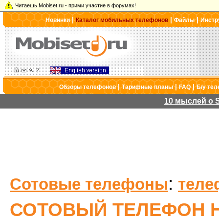
Читаешь Mobiset.ru - прими участие в форумах!
|
|
|
Новинки
Каталог мобильных телефонов
Файлы
Инстр
|
|
|
Обзоры телефонов
Тарифные планы
FAQ
Б/у те
10 мыслей о S
:
Сотовые телефоны
теле
СОТОВЫЙ ТЕЛЕФОН H