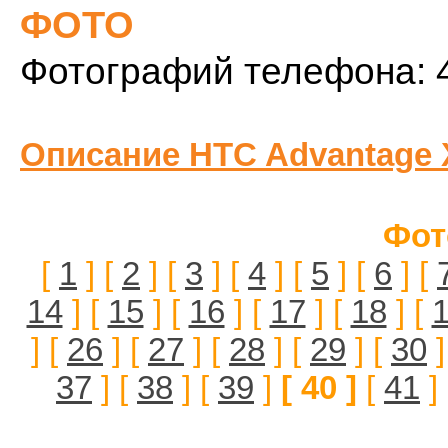
ФОТО
Фотографий телефона: 
Описание HTC Advantage 
Фот
[
1
] [
2
] [
3
] [
4
] [
5
] [
6
] [
14
] [
15
] [
16
] [
17
] [
18
] [
] [
26
] [
27
] [
28
] [
29
] [
30
]
37
] [
38
] [
39
]
[ 40 ]
[
41
]