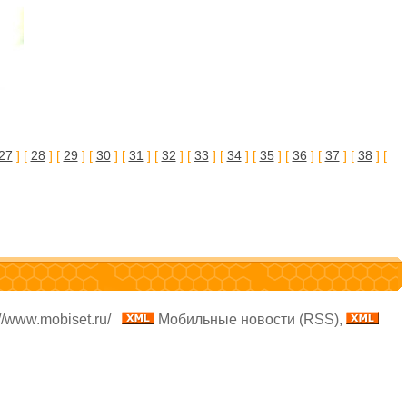
27
] [
28
] [
29
] [
30
] [
31
] [
32
] [
33
] [
34
] [
35
] [
36
] [
37
] [
38
] [
//www.mobiset.ru/
Мобильные новости (RSS),