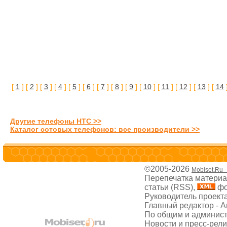
[
1
] [
2
] [
3
] [
4
] [
5
] [
6
] [
7
] [
8
] [
9
] [
10
] [
11
] [
12
] [
13
] [
14
Другие телефоны HTC >>
Каталог сотовых телефонов: все производители >>
©2005-2026
Mobiset.Ru 
Перепечатка материал
статьи (RSS),
фо
Руководитель проект
Главный редактор - 
По общим и админис
Новости и пресс-рел