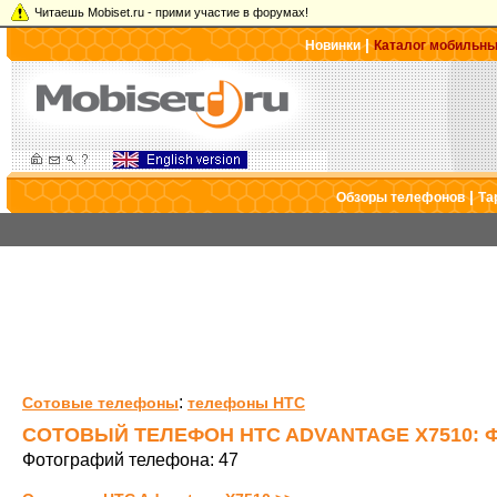
Читаешь Mobiset.ru - прими участие в форумах!
|
Новинки
Каталог мобильн
|
Обзоры телефонов
Та
:
Сотовые телефоны
телефоны HTC
СОТОВЫЙ ТЕЛЕФОН HTC ADVANTAGE X7510: 
Фотографий телефона: 47