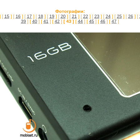
Фотографии:
] [
15
] [
16
] [
17
] [
18
] [
19
] [
20
] [
21
] [
22
] [
23
] [
24
] [
25
] [
26
] [
39
] [
40
] [
41
] [
42
]
[ 43 ]
[
44
] [
45
] [
46
] [
47
]