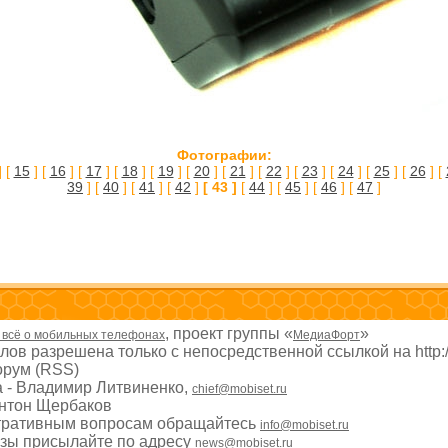
Фотографии:
] [
15
] [
16
] [
17
] [
18
] [
19
] [
20
] [
21
] [
22
] [
23
] [
24
] [
25
] [
26
] [
39
] [
40
] [
41
] [
42
]
[ 43 ]
[
44
] [
45
] [
46
] [
47
]
, проект группы «
»
- всё о мобильных телефонах
МедиаФорт
ов разрешена только с непосредственной ссылкой на http:
рум (RSS)
а - Владимир Литвиненко,
chief@mobiset.ru
Антон Щербаков
тративным вопросам обращайтесь
info@mobiset.ru
изы присылайте по адресу
news@mobiset.ru