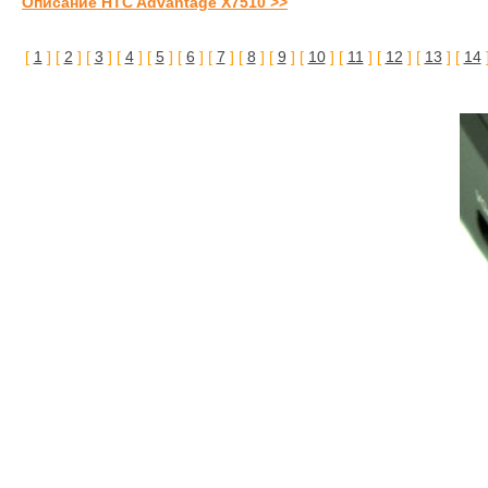
Описание HTC Advantage X7510 >>
[
1
] [
2
] [
3
] [
4
] [
5
] [
6
] [
7
] [
8
] [
9
] [
10
] [
11
] [
12
] [
13
] [
14