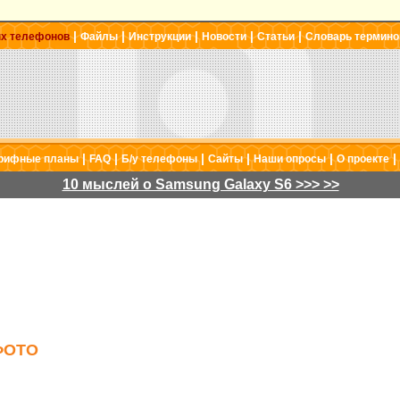
|
|
|
|
|
ых телефонов
Файлы
Инструкции
Новости
Статьи
Словарь термино
|
|
|
|
|
|
рифные планы
FAQ
Б/у телефоны
Сайты
Наши опросы
О проекте
10 мыслей о Samsung Galaxy S6 >>> >>
ФОТО