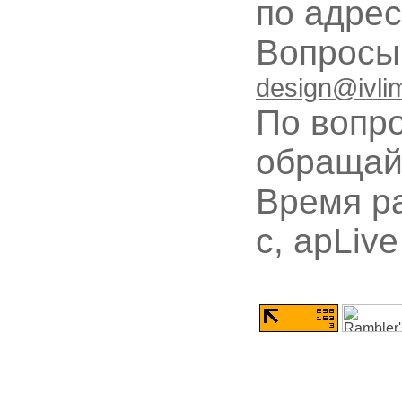
по адре
Вопрос
design@ivli
По вопр
обращай
Время ра
с, apLive