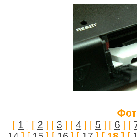
Фот
[
1
] [
2
] [
3
] [
4
] [
5
] [
6
] [
14
] [
15
] [
16
] [
17
]
[ 18 ]
[