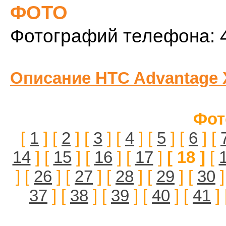
ФОТО
Фотографий телефона: 
Описание HTC Advantage 
Фот
[
1
] [
2
] [
3
] [
4
] [
5
] [
6
] [
14
] [
15
] [
16
] [
17
]
[ 18 ]
[
] [
26
] [
27
] [
28
] [
29
] [
30
]
37
] [
38
] [
39
] [
40
] [
41
] 