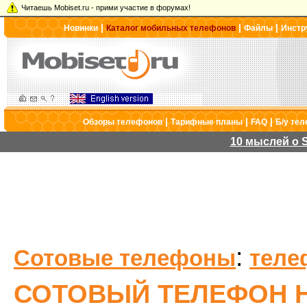
Читаешь Mobiset.ru - прими участие в форумах!
|
|
|
Новинки
Каталог мобильных телефонов
Файлы
Инстр
|
|
|
Обзоры телефонов
Тарифные планы
FAQ
Б/у те
10 мыслей о S
:
Сотовые телефоны
теле
СОТОВЫЙ ТЕЛЕФОН H