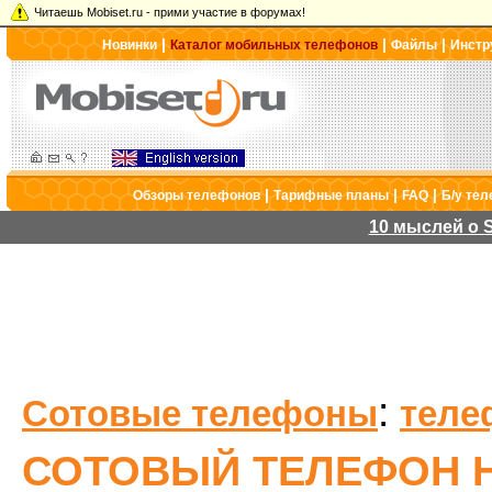
Читаешь Mobiset.ru - прими участие в форумах!
|
|
|
Новинки
Каталог мобильных телефонов
Файлы
Инстр
|
|
|
Обзоры телефонов
Тарифные планы
FAQ
Б/у те
10 мыслей о S
:
Сотовые телефоны
теле
СОТОВЫЙ ТЕЛЕФОН H