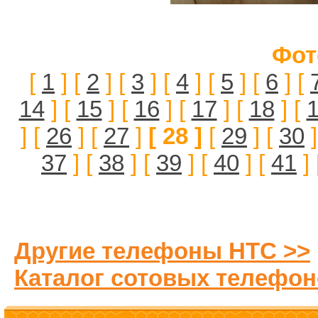
Фот
[
1
] [
2
] [
3
] [
4
] [
5
] [
6
] [
14
] [
15
] [
16
] [
17
] [
18
] [
] [
26
] [
27
]
[ 28 ]
[
29
] [
30
]
37
] [
38
] [
39
] [
40
] [
41
] 
Другие телефоны HTC >>
Каталог сотовых телефон