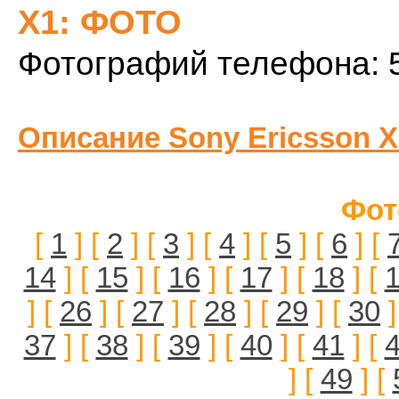
X1: ФОТО
Фотографий телефона: 
Описание Sony Ericsson X
Фот
[
1
] [
2
] [
3
] [
4
] [
5
] [
6
] [
14
] [
15
] [
16
] [
17
] [
18
] [
] [
26
] [
27
] [
28
] [
29
] [
30
]
37
] [
38
] [
39
] [
40
] [
41
] [
] [
49
] [