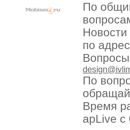
По общи
вопроса
Новости
по адре
Вопрос
design@ivli
По вопр
обращай
Время ра
apLive c