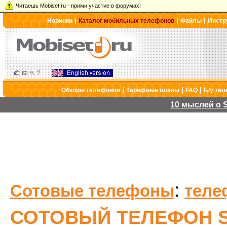
Читаешь Mobiset.ru - прими участие в форумах!
|
|
|
Новинки
Каталог мобильных телефонов
Файлы
Инстр
|
|
|
Обзоры телефонов
Тарифные планы
FAQ
Б/у те
10 мыслей о S
:
Сотовые телефоны
теле
СОТОВЫЙ ТЕЛЕФОН S