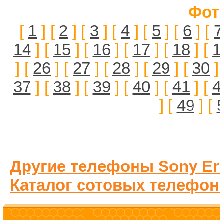
Фот
[
1
] [
2
] [
3
] [
4
] [
5
] [
6
] [
14
] [
15
] [
16
] [
17
] [
18
] [
] [
26
] [
27
] [
28
] [
29
] [
30
]
37
] [
38
] [
39
] [
40
] [
41
] [
] [
49
] [
Другие телефоны Sony Er
Каталог сотовых телефон