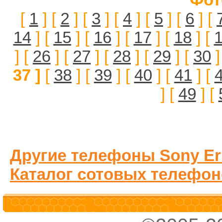
[
1
] [
2
] [
3
] [
4
] [
5
] [
6
] [
14
] [
15
] [
16
] [
17
] [
18
] [
] [
26
] [
27
] [
28
] [
29
] [
30
]
37 ]
[
38
] [
39
] [
40
] [
41
] [
] [
49
] [
Другие телефоны Sony Er
Каталог сотовых телефон