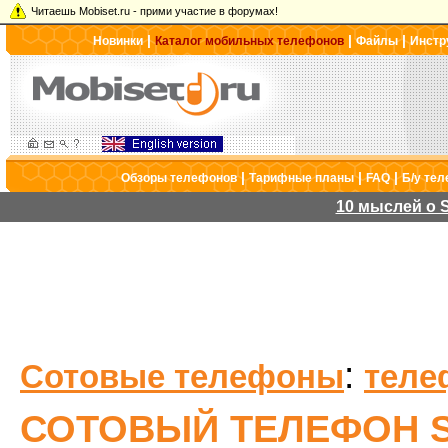
Читаешь Mobiset.ru - прими участие в форумах!
|
|
|
Новинки
Каталог мобильных телефонов
Файлы
Инстр
|
|
|
Обзоры телефонов
Тарифные планы
FAQ
Б/у те
10 мыслей о S
:
Сотовые телефоны
теле
СОТОВЫЙ ТЕЛЕФОН S