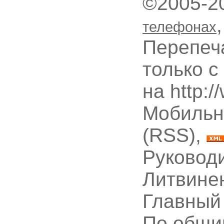
©2005-2
телефонах
Перепеч
только с
на http:
Мобильн
(RSS),
Руководи
Литвине
Главный
По общи