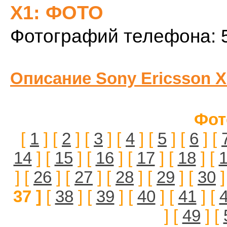
X1: ФОТО
Фотографий телефона: 
Описание Sony Ericsson X
Фот
[
1
] [
2
] [
3
] [
4
] [
5
] [
6
] [
14
] [
15
] [
16
] [
17
] [
18
] [
] [
26
] [
27
] [
28
] [
29
] [
30
]
37 ]
[
38
] [
39
] [
40
] [
41
] [
] [
49
] [