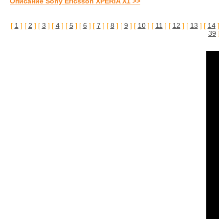
Описание Sony Ericsson XPERIA X1 >>
[
1
] [
2
] [
3
] [
4
] [
5
] [
6
] [
7
] [
8
] [
9
] [
10
] [
11
] [
12
] [
13
] [
14
]
39