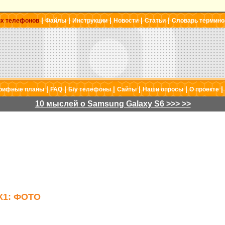
|
|
|
|
|
ых телефонов
Файлы
Инструкции
Новости
Статьи
Словарь термино
|
|
|
|
|
|
рифные планы
FAQ
Б/у телефоны
Сайты
Наши опросы
О проекте
10 мыслей о Samsung Galaxy S6 >>> >>
X1: ФОТО