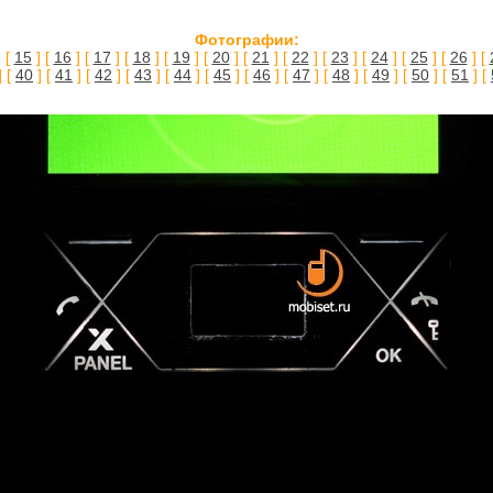
Фотографии:
 [
15
] [
16
] [
17
] [
18
] [
19
] [
20
] [
21
] [
22
] [
23
] [
24
] [
25
] [
26
] [
] [
40
] [
41
] [
42
] [
43
] [
44
] [
45
] [
46
] [
47
] [
48
] [
49
] [
50
] [
51
] [