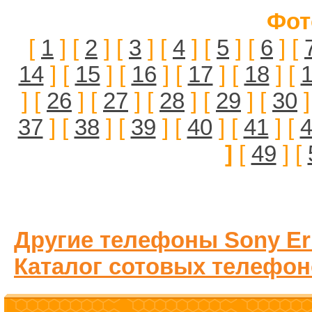
Фот
[
1
] [
2
] [
3
] [
4
] [
5
] [
6
] [
14
] [
15
] [
16
] [
17
] [
18
] [
] [
26
] [
27
] [
28
] [
29
] [
30
]
37
] [
38
] [
39
] [
40
] [
41
] [
]
[
49
] [
Другие телефоны Sony Er
Каталог сотовых телефон