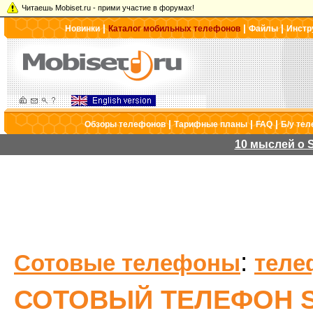
Читаешь Mobiset.ru - прими участие в форумах!
|
|
|
Новинки
Каталог мобильных телефонов
Файлы
Инстр
|
|
|
Обзоры телефонов
Тарифные планы
FAQ
Б/у те
10 мыслей о S
:
Сотовые телефоны
теле
СОТОВЫЙ ТЕЛЕФОН S