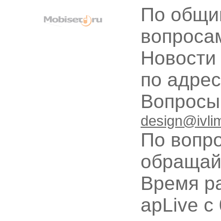
По общи
вопроса
Новости
по адре
Вопрос
design@ivli
По вопр
обращай
Время ра
apLive c