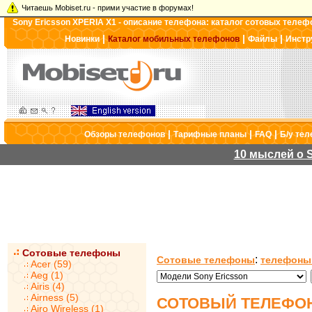
Читаешь Mobiset.ru - прими участие в форумах!
Sony Ericsson XPERIA X1 - описание телефона: каталог сотовых телеф
|
|
|
Новинки
Каталог мобильных телефонов
Файлы
Инстр
|
|
|
Обзоры телефонов
Тарифные планы
FAQ
Б/у те
10 мыслей о S
Сотовые телефоны
:
Сотовые телефоны
телефоны 
Acer (59)
Aeg (1)
Airis (4)
Airness (5)
СОТОВЫЙ ТЕЛЕФОН
Airo Wireless (1)