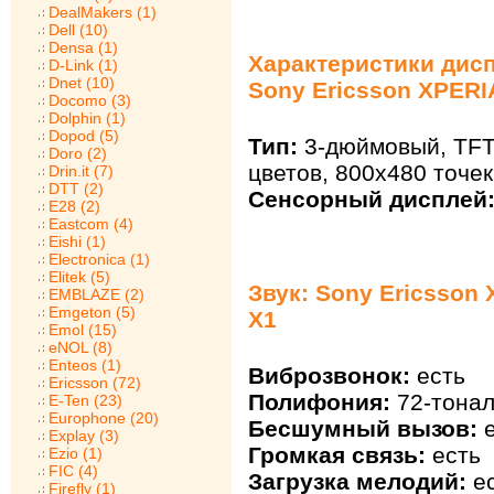
DealMakers (1)
Dell (10)
Densa (1)
Характеристики дис
D-Link (1)
Dnet (10)
Sony Ericsson XPERI
Docomo (3)
Dolphin (1)
Dopod (5)
Тип:
3-дюймовый, TFT
Doro (2)
цветов, 800х480 точек
Drin.it (7)
DTT (2)
Сенсорный дисплей
E28 (2)
Eastcom (4)
Eishi (1)
Electronica (1)
Elitek (5)
Звук: Sony Ericsson
EMBLAZE (2)
Emgeton (5)
X1
Emol (15)
eNOL (8)
Enteos (1)
Виброзвонок:
есть
Ericsson (72)
Полифония:
72-тонал
E-Ten (23)
Europhone (20)
Бесшумный вызов:
е
Explay (3)
Громкая связь:
есть
Ezio (1)
FIC (4)
Загрузка мелодий:
ес
Firefly (1)