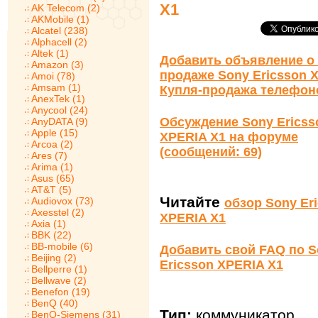
X1
AK Telecom (2)
AKMobile (1)
Alcatel (238)
Alphacell (2)
Altek (1)
Добавить объявление о 
Amazon (3)
продаже Sony Ericsson 
Amoi (78)
Amsam (1)
Купля-продажа телефон
AnexTek (1)
Anycool (24)
Обсуждение Sony Ericss
AnyDATA (9)
Apple (15)
XPERIA X1 на форуме
Arcoa (2)
(сообщений: 69)
Ares (7)
Arima (1)
Asus (65)
AT&T (5)
Читайте
Audiovox (73)
обзор Sony Er
Axesstel (2)
XPERIA X1
Axia (1)
BBK (22)
BB-mobile (6)
Добавить свой FAQ по S
Beijing (2)
Ericsson XPERIA X1
Bellperre (1)
Bellwave (2)
Benefon (19)
BenQ (40)
Тип:
коммуникатор
BenQ-Siemens (31)