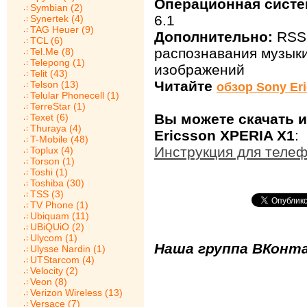
Операционная систе
Symbian (2)
6.1
Synertek (4)
TAG Heuer (9)
Дополнительно:
RSS-
TCL (6)
распознавания музыки
Tel.Me (8)
Telepong (1)
изображений
Telit (43)
Читайте
Telson (13)
обзор Sony Er
Telular Phonecell (1)
TerreStar (1)
Вы можете скачать 
Texet (6)
Thuraya (4)
Ericsson XPERIA X1
:
T-Mobile (48)
Инструкция для телеф
Toplux (4)
Torson (1)
Toshi (1)
Toshiba (30)
TSS (3)
TV Phone (1)
Ubiquam (11)
UBiQUiO (2)
Ulycom (1)
Наша группа ВКонта
Ulysse Nardin (1)
UTStarcom (4)
Velocity (2)
Veon (8)
Verizon Wireless (13)
Versace (7)