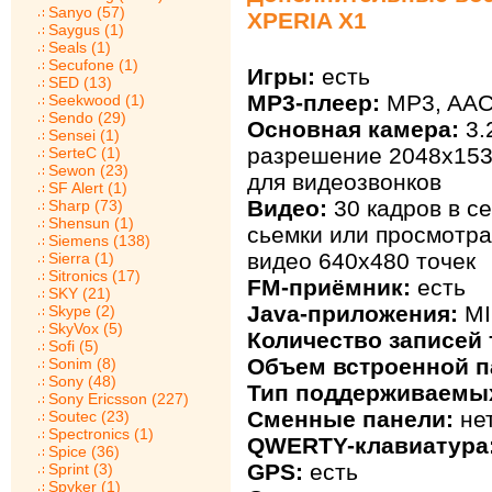
Sanyo (57)
XPERIA X1
Saygus (1)
Seals (1)
Secufone (1)
Игры:
есть
SED (13)
MP3-плеер:
MP3, AA
Seekwood (1)
Sendo (29)
Основная камера:
3.
Sensei (1)
разрешение 2048х153
SerteC (1)
Sewon (23)
для видеозвонков
SF Alert (1)
Видео:
30 кадров в с
Sharp (73)
Shensun (1)
сьемки или просмотр
Siemens (138)
видео 640х480 точек
Sierra (1)
Sitronics (17)
FM-приёмник:
есть
SKY (21)
Java-приложения:
MI
Skype (2)
SkyVox (5)
Количество записей 
Sofi (5)
Объем встроенной п
Sonim (8)
Sony (48)
Тип поддерживаемых
Sony Ericsson (227)
Сменные панели:
не
Soutec (23)
Spectronics (1)
QWERTY-клавиатура
Spice (36)
GPS:
есть
Sprint (3)
Spyker (1)