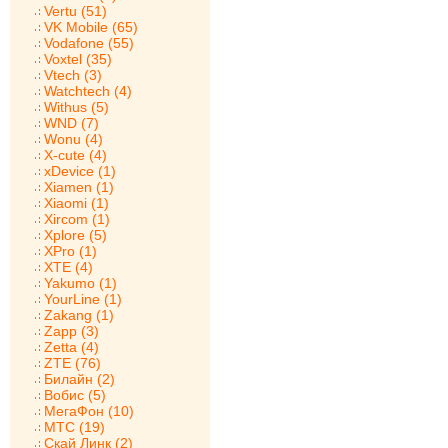
Vertu (51)
VK Mobile (65)
Vodafone (55)
Voxtel (35)
Vtech (3)
Watchtech (4)
Withus (5)
WND (7)
Wonu (4)
X-cute (4)
xDevice (1)
Xiamen (1)
Xiaomi (1)
Xircom (1)
Xplore (5)
XPro (1)
XTE (4)
Yakumo (1)
YourLine (1)
Zakang (1)
Zapp (3)
Zetta (4)
ZTE (76)
Билайн (2)
Вобис (5)
МегаФон (10)
МТС (19)
Скай Линк (2)