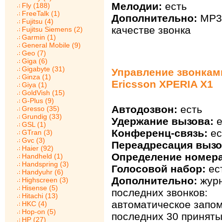
Мелодии:
есть
Fly (188)
FreeTalk (1)
Дополнительно:
MP3
Fujitsu (4)
качестве звонка
Fujitsu Siemens (2)
Garmin (1)
General Mobile (9)
Geo (7)
Giga (6)
Gigabyte (31)
Управление звонкам
Ginza (1)
Ericsson XPERIA X1
Giya (1)
GoldVish (15)
G-Plus (9)
Автодозвон:
есть
Gresso (35)
Grundig (33)
Удержание вызова:
е
GSL (1)
Конференц-связь:
ес
GTran (3)
Gvc (3)
Переадресация вызо
Haier (92)
Определение номера
Handheld (1)
Handspring (3)
Голосовой набор:
ес
Handyuhr (6)
Дополнительно:
жур
Highscreen (3)
Hisense (5)
последних звонков:
Hitachi (13)
автоматическое запо
HKC (4)
Hop-on (5)
последних 30 приняты
HP (27)