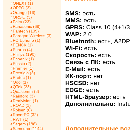
ONEXT (1)
OPPO (3)
SMS:
есть
Orange (16)
ORSiO (3)
MMS:
есть
Palm (23)
GPRS:
Class 10 (4+1/3
Panasonic (69)
Pantech (109)
WAP:
2.0
Paragon Wireless (3)
Bluetooth:
есть, A2DP
PC-Ephone (1)
PENCK (1)
Wi-Fi:
есть
Pharos (4)
Скорость:
есть
Philips (190)
Phoenix (1)
Связь с ПК:
есть
Possio (2)
E-Mail:
есть
Premier (1)
Prestigio (3)
ИК-порт:
нет
Pretec (1)
HSCSD:
нет
Qool (1)
QTek (23)
EDGE:
есть
Qualcomm (8)
HTML-браузер:
есть
Rainford (3)
Realvision (1)
Дополнительно:
Inst
ROAD (1)
Rolsen (6)
RoverPC (32)
RWT (1)
Sagem (188)
Дополнительные воз
Samsung (1144)