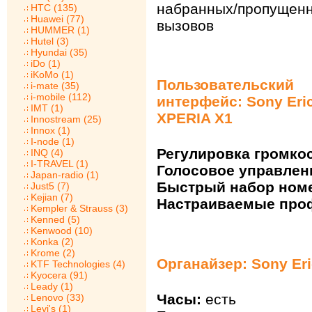
набранных/пропущен
HTC (135)
Huawei (77)
вызовов
HUMMER (1)
Hutel (3)
Hyundai (35)
iDo (1)
iKoMo (1)
Пользовательский
i-mate (35)
i-mobile (112)
интерфейс: Sony Eri
IMT (1)
XPERIA X1
Innostream (25)
Innox (1)
I-node (1)
Регулировка громкос
INQ (4)
I-TRAVEL (1)
Голосовое управлен
Japan-radio (1)
Быстрый набор ном
Just5 (7)
Kejian (7)
Настраиваемые про
Kempler & Strauss (3)
Kenned (5)
Kenwood (10)
Konka (2)
Krome (2)
Органайзер: Sony Er
KTF Technologies (4)
Kyocera (91)
Leady (1)
Часы:
есть
Lenovo (33)
Levi's (1)