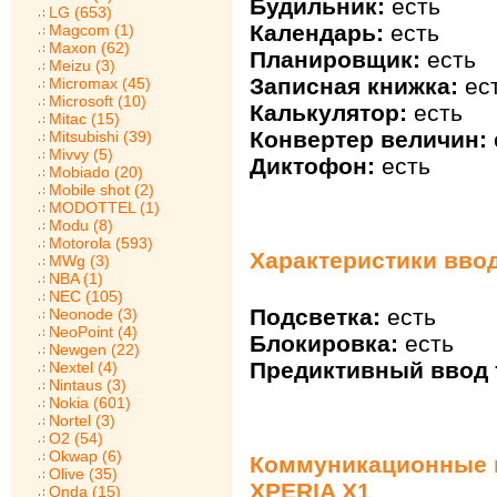
Будильник:
есть
LG (653)
Календарь:
есть
Magcom (1)
Maxon (62)
Планировщик:
есть
Meizu (3)
Записная книжка:
ес
Micromax (45)
Microsoft (10)
Калькулятор:
есть
Mitac (15)
Конвертер величин:
Mitsubishi (39)
Mivvy (5)
Диктофон:
есть
Mobiado (20)
Mobile shot (2)
MODOTTEL (1)
Modu (8)
Motorola (593)
Характеристики ввод
MWg (3)
NBA (1)
NEC (105)
Подсветка:
есть
Neonode (3)
NeoPoint (4)
Блокировка:
есть
Newgen (22)
Предиктивный ввод т
Nextel (4)
Nintaus (3)
Nokia (601)
Nortel (3)
O2 (54)
Okwap (6)
Коммуникационные в
Olive (35)
XPERIA X1
Onda (15)