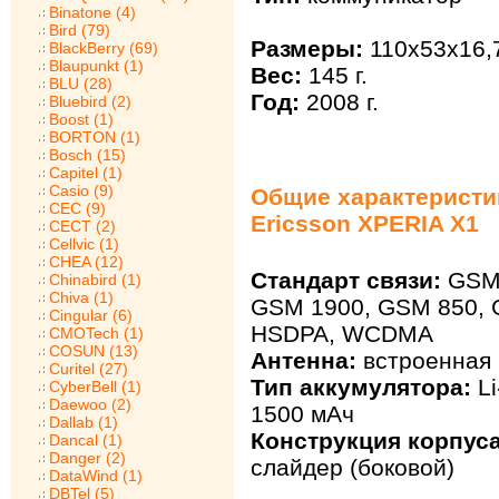
Binatone (4)
Bird (79)
Размеры:
110x53x16,
BlackBerry (69)
Blaupunkt (1)
Вес:
145 г.
BLU (28)
Год:
2008 г.
Bluebird (2)
Boost (1)
BORTON (1)
Bosch (15)
Capitel (1)
Casio (9)
Общие характеристи
CEC (9)
Ericsson XPERIA X1
CECT (2)
Cellvic (1)
CHEA (12)
Стандарт связи:
GSM 
Chinabird (1)
Chiva (1)
GSM 1900, GSM 850, 
Cingular (6)
HSDPA, WCDMA
CMOTech (1)
COSUN (13)
Антенна:
встроенная
Curitel (27)
Тип аккумулятора:
Li
CyberBell (1)
Daewoo (2)
1500 мАч
Dallab (1)
Конструкция корпуса
Dancal (1)
Danger (2)
слайдер (боковой)
DataWind (1)
DBTel (5)