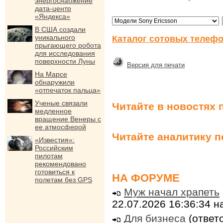
энергоснабжение
дата-центр
«Яндекса»
В США создали
уникального
Каталог сотовых телефо
прыгающего робота
для исследования
поверхности Луны
Версия для печати
На Марсе
обнаружили
«отпечаток пальца»
Ученые связали
Читайте в новостях 
медленное
вращение Венеры с
ее атмосферой
Читайте аналитику 
«Известия»:
Российским
пилотам
рекомендовано
готовиться к
НА ФОРУМЕ
полетам без GPS
Муж начал храпеть
22.07.2026 16:36:34 
Для бизнеса
(ответо