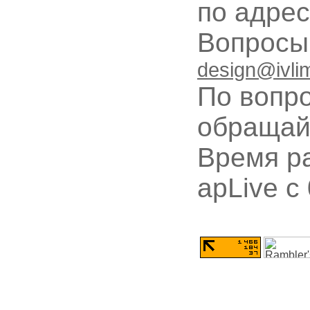
по адре
Вопрос
design@ivli
По вопр
обращай
Время ра
apLive c