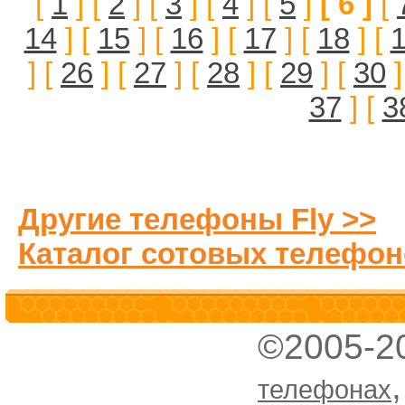
[
1
] [
2
] [
3
] [
4
] [
5
]
[ 6 ]
[
14
] [
15
] [
16
] [
17
] [
18
] [
] [
26
] [
27
] [
28
] [
29
] [
30
]
37
] [
3
Другие телефоны Fly >>
Каталог сотовых телефон
©2005-2
телефонах