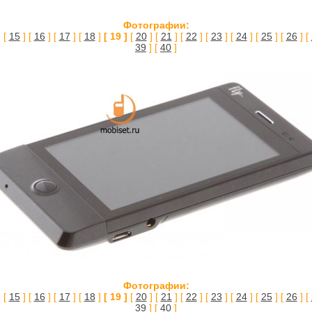
Фотографии:
 [
15
] [
16
] [
17
] [
18
]
[ 19 ]
[
20
] [
21
] [
22
] [
23
] [
24
] [
25
] [
26
] [
39
] [
40
]
Фотографии:
 [
15
] [
16
] [
17
] [
18
]
[ 19 ]
[
20
] [
21
] [
22
] [
23
] [
24
] [
25
] [
26
] [
39
] [
40
]