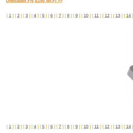
Описание Fly E190 Wi-Fi >>
[
1
] [
2
] [
3
] [
4
] [
5
] [
6
] [
7
] [
8
] [
9
] [
10
] [
11
] [
12
] [
13
] [
14
]
[
1
] [
2
] [
3
] [
4
] [
5
] [
6
] [
7
] [
8
] [
9
] [
10
] [
11
] [
12
] [
13
] [
14
]