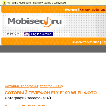
Читаешь Mobiset.ru - прими участие в форумах!
|
Новинки
Каталог мобильн
|
Обзоры телефонов
Та
:
Сотовые телефоны
телефоны Fly
СОТОВЫЙ ТЕЛЕФОН FLY E190 WI-FI: ФОТО
Фотографий телефона: 40