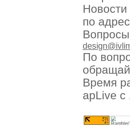
Новости
по адре
Вопрос
design@ivli
По вопр
обращай
Время ра
apLive c