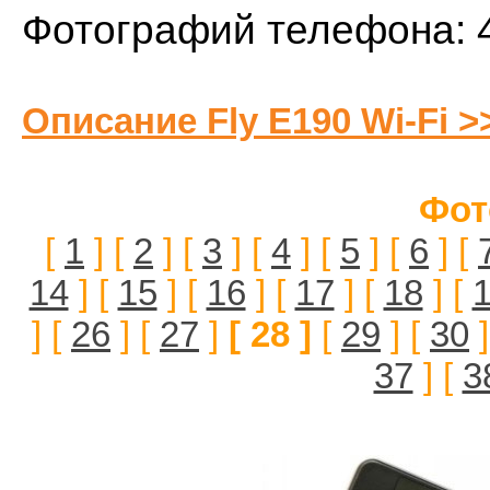
Фотографий телефона: 
Описание Fly E190 Wi-Fi >
Фот
[
1
] [
2
] [
3
] [
4
] [
5
] [
6
] [
14
] [
15
] [
16
] [
17
] [
18
] [
] [
26
] [
27
]
[ 28 ]
[
29
] [
30
]
37
] [
3