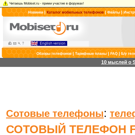
Читаешь Mobiset.ru - прими участие в форумах!
|
|
|
Новинки
Каталог мобильных телефонов
Файлы
Инстр
|
|
|
Обзоры телефонов
Тарифные планы
FAQ
Б/у те
10 мыслей о S
:
Сотовые телефоны
теле
СОТОВЫЙ ТЕЛЕФОН FL