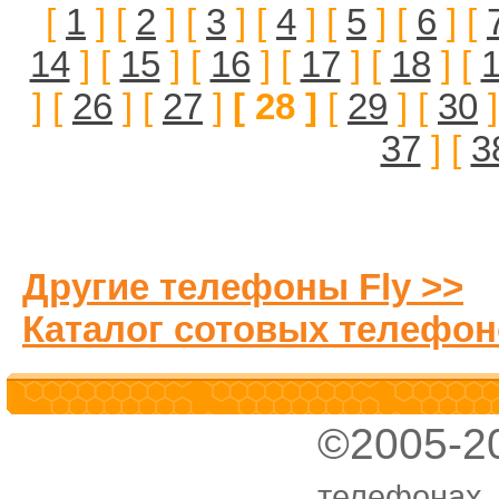
[
1
] [
2
] [
3
] [
4
] [
5
] [
6
] [
14
] [
15
] [
16
] [
17
] [
18
] [
] [
26
] [
27
]
[ 28 ]
[
29
] [
30
]
37
] [
3
Другие телефоны Fly >>
Каталог сотовых телефон
©2005-2
телефонах