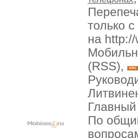
Перепеч
только с
на http:
Мобильн
(RSS),
Руководи
Литвине
Главный
По общи
вопроса