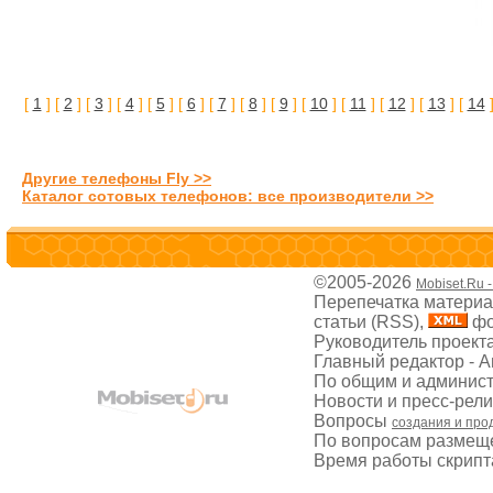
[
1
] [
2
] [
3
] [
4
] [
5
] [
6
] [
7
] [
8
] [
9
] [
10
] [
11
] [
12
] [
13
] [
14
]
Другие телефоны Fly >>
Каталог сотовых телефонов: все производители >>
©2005-2026
Mobiset.Ru 
Перепечатка материал
статьи (RSS),
фо
Руководитель проект
Главный редактор - 
По общим и админис
Новости и пресс-рел
Вопросы
создания и про
По вопросам размещ
Время работы скрипта: