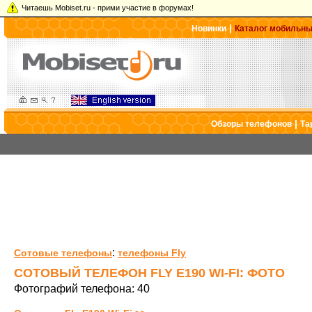
Читаешь Mobiset.ru - прими участие в форумах!
|
Новинки
Каталог мобильн
|
Обзоры телефонов
Та
:
Сотовые телефоны
телефоны Fly
СОТОВЫЙ ТЕЛЕФОН FLY E190 WI-FI: ФОТО
Фотографий телефона: 40