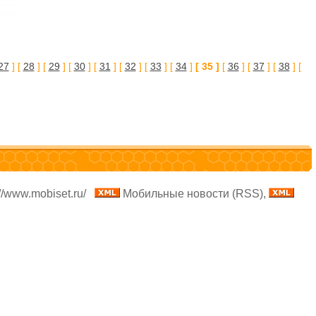
27
] [
28
] [
29
] [
30
] [
31
] [
32
] [
33
] [
34
]
[ 35 ]
[
36
] [
37
] [
38
] [
//www.mobiset.ru/
Мобильные новости (RSS),