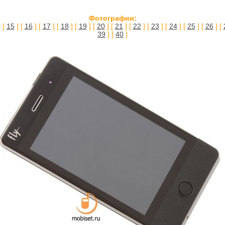
Фотографии:
 [
15
] [
16
] [
17
] [
18
] [
19
] [
20
] [
21
] [
22
] [
23
] [
24
] [
25
] [
26
] [
39
] [
40
]