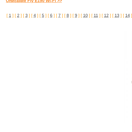
Описание Fly E190 Wi-Fi >>
[
1
] [
2
] [
3
] [
4
] [
5
] [
6
] [
7
] [
8
] [
9
] [
10
] [
11
] [
12
] [
13
] [
14
]