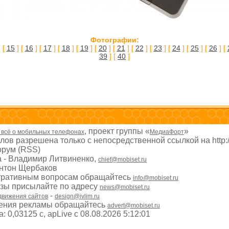
Фотографии:
 [
15
] [
16
] [
17
] [
18
] [
19
] [
20
] [
21
] [
22
] [
23
] [
24
] [
25
] [
26
] [
39
] [
40
]
, проект группы «
»
- всё о мобильных телефонах
МедиаФорт
ов разрешена только с непосредственной ссылкой на http:
рум (RSS)
а - Владимир Литвиненко,
chief@mobiset.ru
Антон Щербаков
тративным вопросам обращайтесь
info@mobiset.ru
изы присылайте по адресу
news@mobiset.ru
-
движения сайтов
design@ivlim.ru
ения рекламы обращайтесь
advert@mobiset.ru
 0,03125 с, apLive c 08.08.2026 5:12:01