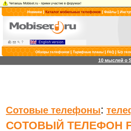
Читаешь Mobiset.ru - прими участие в форумах!
|
|
|
Новинки
Каталог мобильных телефонов
Файлы
Инстр
|
|
|
Обзоры телефонов
Тарифные планы
FAQ
Б/у те
10 мыслей о S
:
Сотовые телефоны
теле
СОТОВЫЙ ТЕЛЕФОН FL