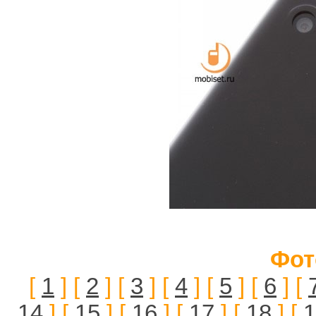
Фот
[
1
] [
2
] [
3
] [
4
] [
5
] [
6
] [
14
] [
15
] [
16
] [
17
] [
18
] [
1