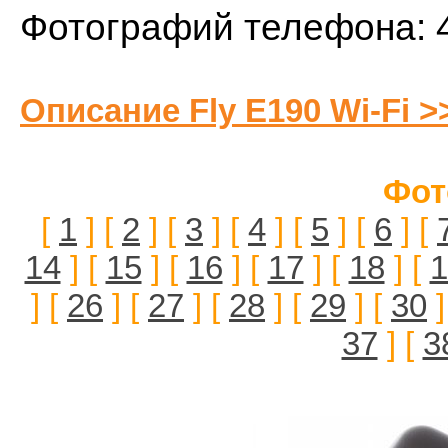
Фотографий телефона: 
Описание Fly E190 Wi-Fi >
Фот
[
1
] [
2
] [
3
] [
4
] [
5
] [
6
] [
14
] [
15
] [
16
] [
17
] [
18
] [
1
] [
26
] [
27
] [
28
] [
29
] [
30
]
37
] [
3