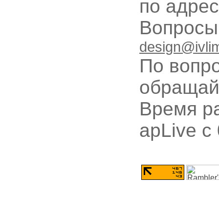
по адре
Вопрос
design@ivli
По вопр
обращай
Время ра
apLive c