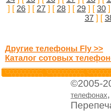
] [
26
] [
27
] [
28
] [
29
] [
30
]
37
] [
3
Другие телефоны Fly >>
Каталог сотовых телефон
©2005-2
телефонах
Перепеч