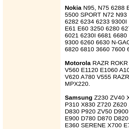
Nokia
N95, N75 6288 
5500 SPORT N72 N93 
6282 6234 6233 9300I
E61 E60 3250 6280 62
6021 6230I 6681 6680
9300 6260 6630 N-GA
6820 6810 3660 7600 
Motorola
RAZR ROKR V
V560 E1120 E1060 A1
V620 A780 V555 RAZR
MPX220.
Samsung
Z230 ZV40 
P310 X830 Z720 Z620 
D830 P920 ZV50 D900
E900 D780 D870 D820
E360 SERENE X700 E7