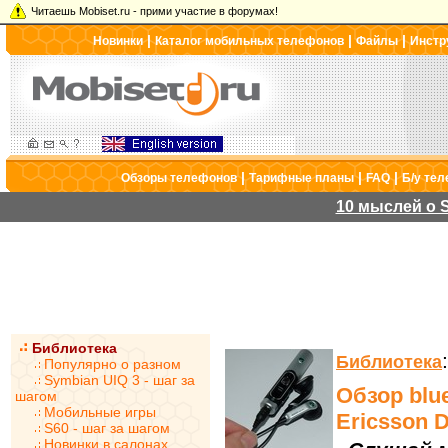
Читаешь Mobiset.ru - прими участие в форумах!
|
|
|
Новинки
Каталог мобильных телефонов
Файлы
Инстр
|
|
|
Обзоры телефонов
Тарифные планы
FAQ
Б/у те
10 мыслей о S
Библиотека
Библиотека
Популярно о разном
Symbian UIQ 3 - шаг за
Обзор blu
шагом
Мобильные игры
Ericsson 
S60 - шаг за шагом
Новинки в салонах