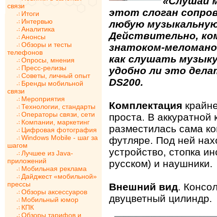
«Слушай м
связи
этот слоган сопро
Итоги
Интервью
любую музыкальную 
Аналитика
Действительно, ко
Анонсы
Обзоры и тесты
знатоком-меломаном
телефонов
как слушать музыку
Опросы, мнения
Пресс-релизы
удобно ли это дела
Советы, личный опыт
DS200.
Бренды мобильной
связи
Мероприятия
Комплектация
крайн
Технологии, стандарты
Операторы связи, сети
проста. В аккуратной
Компании, маркетинг
разместилась сама ко
Цифровая фотография
Windows Mobile - шаг за
футляре. Под ней нах
шагом
устройство, стопка ин
Лучшее из Java-
приложений
русском) и наушники.
Мобильная реклама
Дайджест «мобильной»
прессы
Внешний вид
. Консо
Обзоры аксессуаров
двуцветный цилиндр.
Мобильный юмор
КПК
Обзоры тарифов и