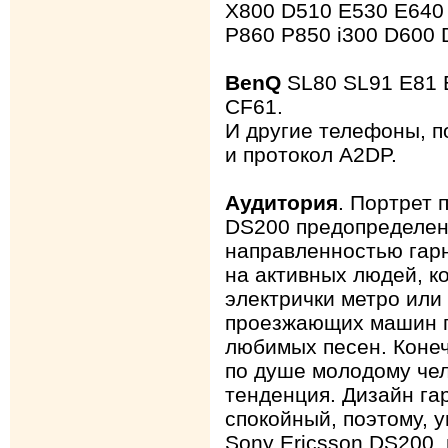
X800 D510 E530 E640
P860 P850 i300 D600 
BenQ
SL80 SL91 E81 
CF61.
И другие телефоны, п
и протокол A2DP.
Аудитория
. Портрет 
DS200 предопределен
направленностью гар
на активных людей, к
электрички метро или
проезжающих машин 
любимых песен. Конеч
по душе молодому чел
тенденция. Дизайн га
спокойный, поэтому, 
Sony Ericsson DS200,