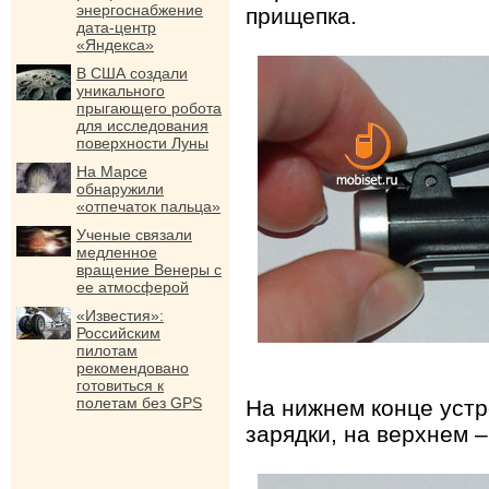
энергоснабжение
прищепка.
дата-центр
«Яндекса»
В США создали
уникального
прыгающего робота
для исследования
поверхности Луны
На Марсе
обнаружили
«отпечаток пальца»
Ученые связали
медленное
вращение Венеры с
ее атмосферой
«Известия»:
Российским
пилотам
рекомендовано
готовиться к
полетам без GPS
На нижнем конце устр
зарядки, на верхнем 