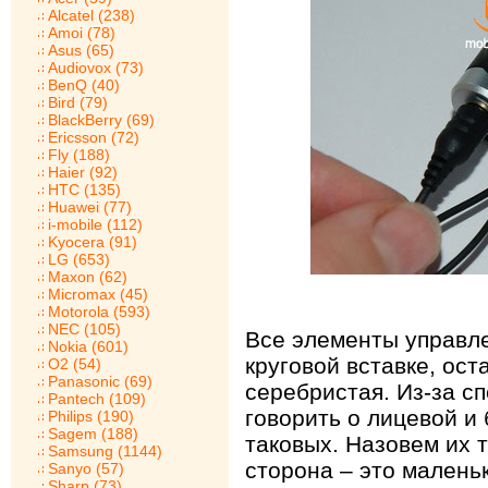
Alcatel (238)
Amoi (78)
Asus (65)
Audiovox (73)
BenQ (40)
Bird (79)
BlackBerry (69)
Ericsson (72)
Fly (188)
Haier (92)
HTC (135)
Huawei (77)
i-mobile (112)
Kyocera (91)
LG (653)
Maxon (62)
Micromax (45)
Motorola (593)
NEC (105)
Все элементы управл
Nokia (601)
круговой вставке, ост
O2 (54)
Panasonic (69)
серебристая. Из-за 
Pantech (109)
говорить о лицевой и
Philips (190)
Sagem (188)
таковых. Назовем их т
Samsung (1144)
сторона – это малень
Sanyo (57)
Sharp (73)