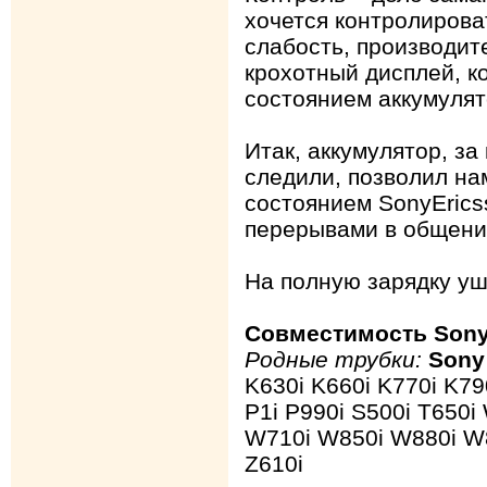
хочется контролирова
слабость, производит
крохотный дисплей, к
состоянием аккумулят
Итак, аккумулятор, за
следили, позволил на
состоянием SonyErics
перерывами в общении
На полную зарядку уш
Совместимость Sony
Родные трубки:
Sony
K630i K660i K770i K79
P1i P990i S500i T650
W710i W850i W880i W
Z610i