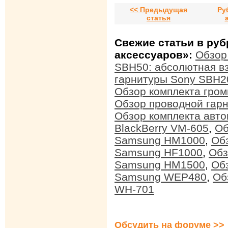
<< Предыдущая
Ру
статья
Свежие статьи в ру
аксессуаров»:
Обзор
SBH50: абсолютная в
гарнитуры Sony SBH20
Обзор комплекта громк
Обзор проводной гарн
Обзор комплекта авто
BlackBerry VM-605
,
Об
Samsung HM1000
,
Об
Samsung HF1000
,
Обз
Samsung HM1500
,
Обз
Samsung WEP480
,
Об
WH-701
Обсудить на форуме >>