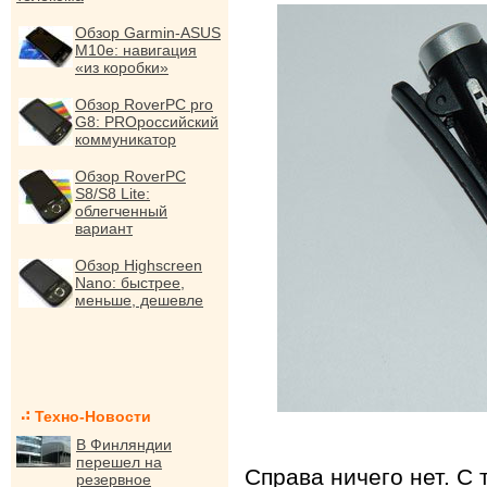
Обзор Garmin-ASUS
M10e: навигация
«из коробки»
Обзор RoverPC pro
G8: PROроссийский
коммуникатор
Обзор RoverPC
S8/S8 Lite:
облегченный
вариант
Обзор Highscreen
Nano: быстрее,
меньше, дешевле
Техно-Новости
В Финляндии
перешел на
Справа ничего нет. С
резервное