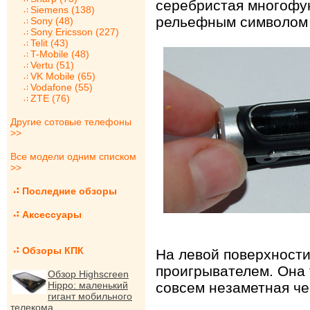
серебристая многофун
Siemens (138)
рельефным символом 
Sony (48)
Sony Ericsson (227)
Telit (43)
T-Mobile (48)
Vertu (51)
VK Mobile (65)
Vodafone (55)
ZTE (76)
Другие сотовые телефоны
>>
Все модели одним списком
>>
Последние обзоры
Аксессуары
Обзоры КПК
На левой поверхност
проигрывателем. Она 
Обзор Highscreen
Hippo: маленький
совсем незаметная че
гигант мобильного
телекома