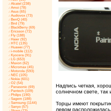
Alcatel (238)
Amoi (78)
Asus (65)
Audiovox (73)
BenQ (40)
Bird (79)
BlackBerry (69)
Ericsson (72)
Fly (188)
Haier (92)
HTC (135)
Huawei (77)
i-mobile (112)
Kyocera (91)
LG (653)
Maxon (62)
Micromax (45)
Motorola (593)
NEC (105)
Nokia (601)
O2 (54)
Надпись четкая, хоро
Panasonic (69)
Pantech (109)
солнечном свете, так 
Philips (190)
Sagem (188)
Samsung (1144)
Торцы имеют покрытие
Sanyo (57)
левом расположилась
Sharp (73)