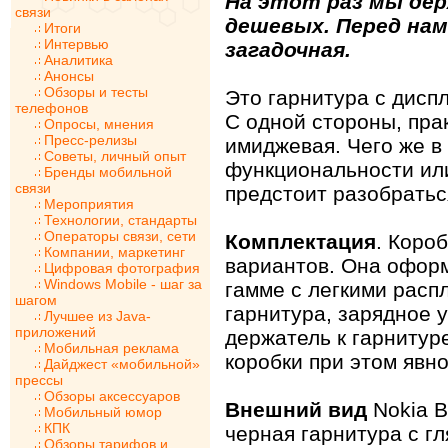
На этот раз мы дер
связи
дешевых. Перед нами
Итоги
Интервью
загадочная.
Аналитика
Анонсы
Обзоры и тесты
Это гарнитура с дисп
телефонов
С одной стороны, прак
Опросы, мнения
Пресс-релизы
имиджевая. Чего же в
Советы, личный опыт
функциональности или
Бренды мобильной
связи
предстоит разобратьс
Мероприятия
Технологии, стандарты
Операторы связи, сети
Комплектация
. Коро
Компании, маркетинг
вариантов. Она оформ
Цифровая фотография
Windows Mobile - шаг за
гамме с легкими расп
шагом
гарнитура, зарядное у
Лучшее из Java-
приложений
держатель к гарнитур
Мобильная реклама
коробки при этом явно
Дайджест «мобильной»
прессы
Обзоры аксессуаров
Внешний вид
Nokia B
Мобильный юмор
КПК
черная гарнитура с г
Обзоры тарифов и