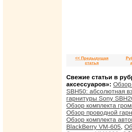
<< Предыдущая
Ру
статья
Свежие статьи в ру
аксессуаров»:
Обзор
SBH50: абсолютная в
гарнитуры Sony SBH20
Обзор комплекта громк
Обзор проводной гарн
Обзор комплекта авто
BlackBerry VM-605
,
Об