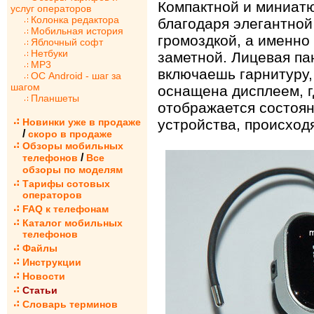
Компактной и миниатю
услуг операторов
Колонка редактора
благодаря элегантной
Мобильная история
громоздкой, а именно 
Яблочный софт
Нетбуки
заметной. Лицевая пан
MP3
включаешь гарнитуру,
ОС Android - шаг за
шагом
оснащена дисплеем, 
Планшеты
отображается состоян
Новинки уже в продаже
устройства, происход
/
скоро в продаже
Обзоры мобильных
/
телефонов
Все
обзоры по моделям
Тарифы сотовых
операторов
FAQ к телефонам
Каталог мобильных
телефонов
Файлы
Инструкции
Новости
Статьи
Словарь терминов