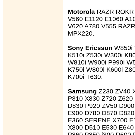
Motorola
RAZR ROKR V
V560 E1120 E1060 A1
V620 A780 V555 RAZR
MPX220.
Sony Ericsson
W850i 
K510i Z530i W300i K80
W810i W900i P990i W5
K750i W800i K600i Z80
K700i T630.
Samsung
Z230 ZV40 
P310 X830 Z720 Z620 
D830 P920 ZV50 D900
E900 D780 D870 D820
E360 SERENE X700 E7
X800 D510 E530 E640
P860 P850 i300 D600 