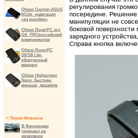
регулирования громко
Обзор Garmin-ASUS
посередине. Решение
M10e: навигация
«из коробки»
манипуляции не совсе
боковой поверхности 
Обзор RoverPC pro
G8: PROроссийский
зарядного устройства
коммуникатор
Справа кнопка включе
Обзор RoverPC
S8/S8 Lite:
облегченный
вариант
Обзор Highscreen
Nano: быстрее,
меньше, дешевле
Техно-Новости
В Финляндии
перешел на
резервное