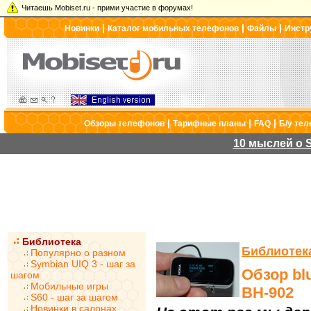
Читаешь Mobiset.ru - прими участие в форумах!
|
|
|
Новинки
Каталог мобильных телефонов
Файлы
Инстр
|
|
|
Обзоры телефонов
Тарифные планы
FAQ
Б/у те
10 мыслей о S
Библиотека
Библиотек
Популярно о разном
Symbian UIQ 3 - шаг за
Обзор bl
шагом
Мобильные игры
BH-902
S60 - шаг за шагом
Новинки в салонах