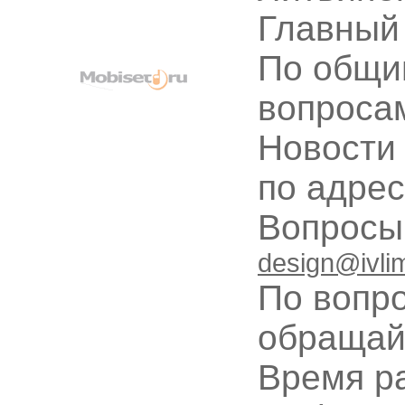
Главный
По общи
вопроса
Новости
по адре
Вопрос
design@ivli
По вопр
обращай
Время ра