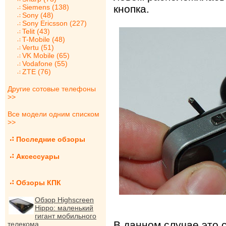
Siemens (138)
кнопка.
Sony (48)
Sony Ericsson (227)
Telit (43)
T-Mobile (48)
Vertu (51)
VK Mobile (65)
Vodafone (55)
ZTE (76)
Другие сотовые телефоны
>>
Все модели одним списком
>>
Последние обзоры
Аксессуары
Обзоры КПК
Обзор Highscreen
Hippo: маленький
гигант мобильного
В данном случае это 
телекома