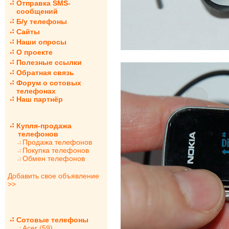
Отправка SMS-
сообщений
Б/у телефоны
Сайты
Наши опросы
О проекте
Полезные ссылки
Обратная связь
Форум о сотовых
телефонах
Наш партнёр
Купля-продажа
телефонов
Продажа телефонов
Покупка телефонов
Обмен телефонов
Добавить свое объявление
>>
Сотовые телефоны
Acer (59)