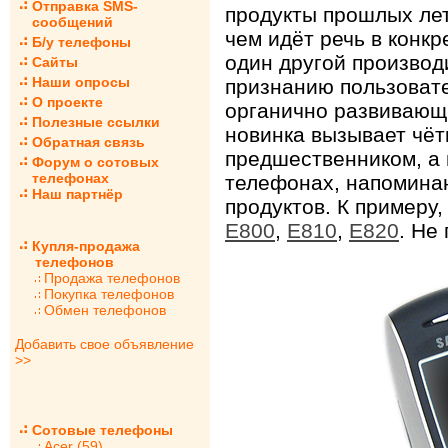
Отправка SMS-
продукты прошлых лет 
сообщений
чем идёт речь в конкр
Б/у телефоны
один другой производ
Сайты
Наши опросы
признанию пользовате
О проекте
органично развивающ
Полезные ссылки
новинка вызывает чёт
Обратная связь
предшественником, а 
Форум о сотовых
телефонах
телефонах, напоминаю
Наш партнёр
продуктов. К примеру
E800
,
E810
,
E820
. Не
Купля-продажа
телефонов
Продажа телефонов
Покупка телефонов
Обмен телефонов
Добавить свое объявление
>>
Сотовые телефоны
Acer (59)