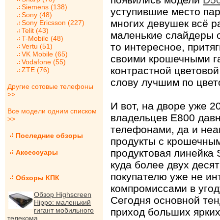
Siemens (138)
уступившие место п
Sony (48)
многих девушек всё р
Sony Ericsson (227)
Telit (43)
маленькие слайдеры о
T-Mobile (48)
то интересное, притя
Vertu (51)
VK Mobile (65)
своими крошечными га
Vodafone (55)
контрастной цветовой
ZTE (76)
слову лучшим по цвет
Другие сотовые телефоны
>>
И вот, на дворе уже 
Все модели одним списком
владельцев E800 давн
>>
телефонами, да и неа
Последние обзоры
продукты с крошечным
продуктовая линейка 
Аксессуары
куда более двух деся
покупателю уже не и
Обзоры КПК
компромиссами в угод
Обзор Highscreen
Сегодня основной тен
Hippo: маленький
гигант мобильного
приход больших ярки
телекома