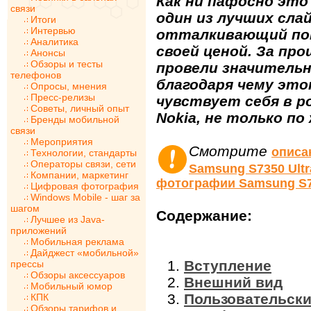
Как ни пафосно это
связи
один из лучших сла
Итоги
Интервью
отталкивающий по
Аналитика
своей ценой. За пр
Анонсы
Обзоры и тесты
провели значительн
телефонов
благодаря чему эт
Опросы, мнения
Пресс-релизы
чувствует себя в р
Советы, личный опыт
Nokia, не только по 
Бренды мобильной
связи
Мероприятия
Смотрите
описа
Технологии, стандарты
Операторы связи, сети
Samsung S7350 Ultr
Компании, маркетинг
фотографии Samsung S73
Цифровая фотография
Windows Mobile - шаг за
шагом
Содержание:
Лучшее из Java-
приложений
Мобильная реклама
Дайджест «мобильной»
Вступление
прессы
Обзоры аксессуаров
Внешний вид
Мобильный юмор
Пользовательск
КПК
Обзоры тарифов и