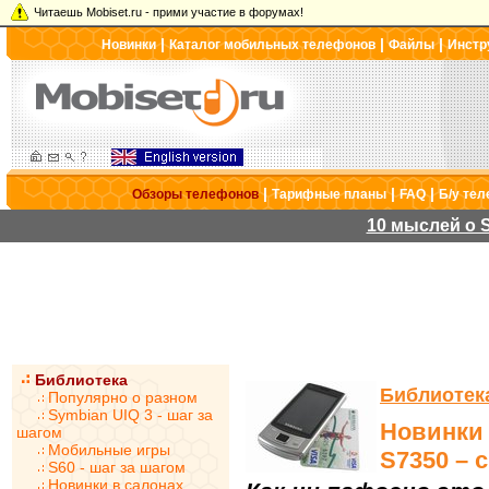
Читаешь Mobiset.ru - прими участие в форумах!
|
|
|
Новинки
Каталог мобильных телефонов
Файлы
Инстр
|
|
|
Обзоры телефонов
Тарифные планы
FAQ
Б/у те
10 мыслей о S
Библиотека
Библиотек
Популярно о разном
Symbian UIQ 3 - шаг за
Новинки
шагом
Мобильные игры
S7350 – 
S60 - шаг за шагом
Новинки в салонах