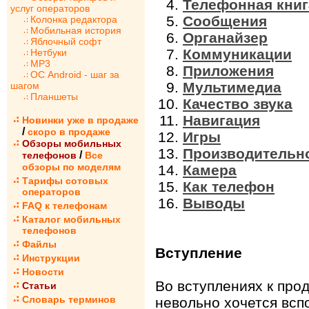
Телефонная книг
услуг операторов
Сообщения
Колонка редактора
Мобильная история
Органайзер
Яблочный софт
Коммуникации
Нетбуки
MP3
Приложения
ОС Android - шаг за
Мультимедиа
шагом
Планшеты
Качество звука
Навигация
Новинки уже в продаже
/
скоро в продаже
Игры
Обзоры мобильных
Производительн
/
телефонов
Все
обзоры по моделям
Камера
Тарифы сотовых
Как телефон
операторов
Выводы
FAQ к телефонам
Каталог мобильных
телефонов
Файлы
Вступление
Инструкции
Новости
Во вступлениях к про
Статьи
Словарь терминов
невольно хочется всп