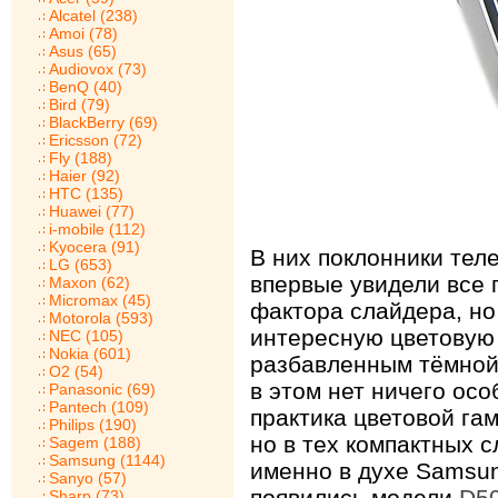
Alcatel (238)
Amoi (78)
Asus (65)
Audiovox (73)
BenQ (40)
Bird (79)
BlackBerry (69)
Ericsson (72)
Fly (188)
Haier (92)
HTC (135)
Huawei (77)
i-mobile (112)
Kyocera (91)
В них поклонники тел
LG (653)
впервые увидели все
Maxon (62)
Micromax (45)
фактора слайдера, но
Motorola (593)
интересную цветовую 
NEC (105)
Nokia (601)
разбавленным тёмной 
O2 (54)
в этом нет ничего осо
Panasonic (69)
Pantech (109)
практика цветовой га
Philips (190)
но в тех компактных 
Sagem (188)
Samsung (1144)
именно в духе Samsun
Sanyo (57)
появились модели
D5
Sharp (73)