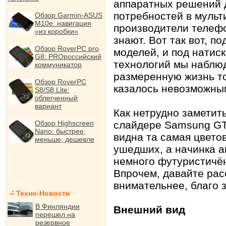
аппаратных решений 
потребностей в мульт
Обзор Garmin-ASUS
M10e: навигация
производители телефо
«из коробки»
знают. Вот так вот, 
Обзор RoverPC pro
моделей, и под натис
G8: PROроссийский
технологий мы наблю
коммуникатор
размеренную жизнь то
Обзор RoverPC
казалось невозможным
S8/S8 Lite:
облегченный
вариант
Как нетрудно заметить
Обзор Highscreen
слайдере Samsung GT 
Nano: быстрее,
видна та самая цвето
меньше, дешевле
ушедших, а начинка а
немного футуристичё
Впрочем, давайте ра
внимательнее, благо з
Техно-Новости
В Финляндии
Внешний вид
перешел на
резервное