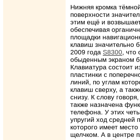
Нижняя кромка тёмной
поверхности значител
этим ещё и возвышает
обеспечивая органич
площадки навигационн
клавиш значительно 
2009 года
S8300
, что
обыденным экраном бе
Клавиатура состоит и
пластинки с поперечн
линий, по углам кото
клавиш сверху, а так
снизу. К слову говоря
также назначена фун
телефона. У этих чет
упругий ход средней 
которого имеет место 
щелчком. А в центре 