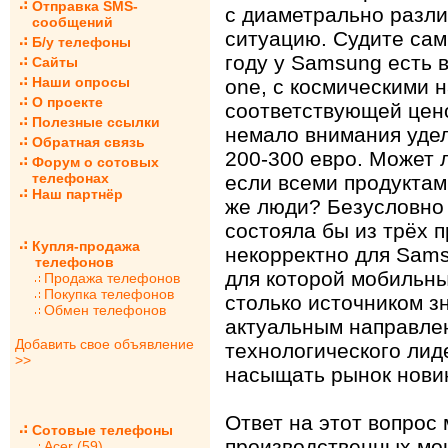
Отправка SMS-
с диаметрально разл
сообщений
ситуацию. Судите сам
Б/у телефоны
году у Samsung есть 
Сайты
Наши опросы
one, с космическими 
О проекте
соответствующей цено
Полезные ссылки
немало внимания уде
Обратная связь
200-300 евро. Может 
Форум о сотовых
телефонах
если всеми продуктам
Наш партнёр
же люди? Безусловно 
состояла бы из трёх п
Купля-продажа
некорректно для Sams
телефонов
для которой мобильн
Продажа телефонов
Покупка телефонов
столько источником з
Обмен телефонов
актуальным направле
Добавить свое объявление
технологического лиде
>>
насыщать рынок нови
Ответ на этот вопрос 
Сотовые телефоны
производственных мо
Acer (59)