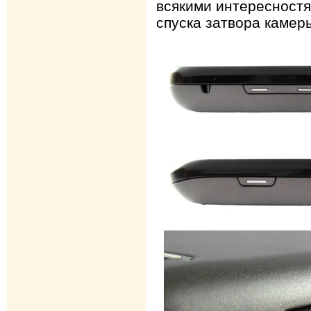
всякими интересностя
спуска затвора камеры