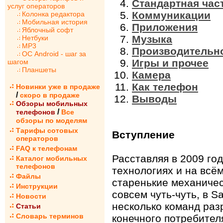
Стандартная час
услуг операторов
Коммуникации
Колонка редактора
Мобильная история
Приложения
Яблочный софт
Музыка
Нетбуки
MP3
Производительн
ОС Android - шаг за
Игры и прочее
шагом
Планшеты
Камера
Как телефон
Новинки уже в продаже
/
скоро в продаже
Выводы
Обзоры мобильных
/
телефонов
Все
обзоры по моделям
Тарифы сотовых
Вступление
операторов
FAQ к телефонам
Расставляя в 2009 го
Каталог мобильных
телефонов
технологиях и на всём
Файлы
старенькие механичес
Инструкции
совсем чуть-чуть, в 
Новости
несколько команд раз
Статьи
Словарь терминов
конечного потребител