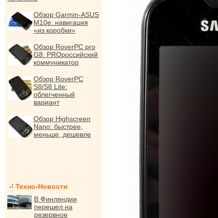
Обзор Garmin-ASUS
M10e: навигация
«из коробки»
Обзор RoverPC pro
G8: PROроссийский
коммуникатор
Обзор RoverPC
S8/S8 Lite:
облегченный
вариант
Обзор Highscreen
Nano: быстрее,
меньше, дешевле
Техно-Новости
В Финляндии
перешел на
резервное