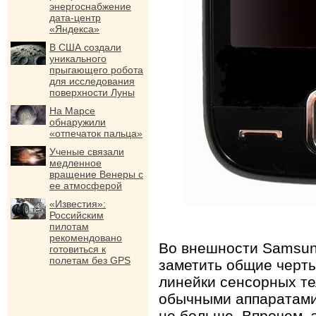
энергоснабжение
дата-центр
«Яндекса»
В США создали
уникального
прыгающего робота
для исследования
поверхности Луны
На Марсе
обнаружили
«отпечаток пальца»
Ученые связали
медленное
вращение Венеры с
ее атмосферой
«Известия»:
Российским
пилотам
рекомендовано
Во внешности Samsun
готовиться к
полетам без GPS
заметить общие черт
линейки сенсорных те
обычными аппаратами
не больше. Впрочем, 