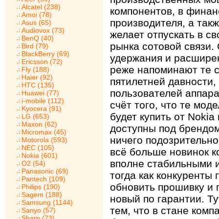
Alcatel (238)
компонентов, в финан
Amoi (78)
производителя, а такж
Asus (65)
Audiovox (73)
желает отпускать в с
BenQ (40)
рынка сотовой связи.
Bird (79)
BlackBerry (69)
удержания и расширен
Ericsson (72)
реже напоминают те 
Fly (188)
Haier (92)
пятилетней давности,
HTC (135)
пользователей аппара
Huawei (77)
i-mobile (112)
счёт того, что те мод
Kyocera (91)
будет купить от Nokia
LG (653)
Maxon (62)
доступны под брендом
Micromax (45)
ничего подозрительно
Motorola (593)
NEC (105)
всё больше новинок к
Nokia (601)
вполне стабильными 
O2 (54)
Panasonic (69)
тогда как конкуренты
Pantech (109)
обновить прошивку и 
Philips (190)
Sagem (188)
новый по гарантии. Т
Samsung (1144)
тем, что в стане комп
Sanyo (57)
Sharp (73)