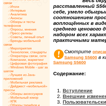
Весь окр
связи
расставленный S560
Итоги
Интервью
себе, умело обыгры
Аналитика
соотношением прос
Анонсы
Обзоры и тесты
воплощённых в вид
телефонов
среднего ценового 
Опросы, мнения
Пресс-релизы
набором всех харак
Советы, личный опыт
практичными матер
Бренды мобильной
связи
Мероприятия
Смотрите
описа
Технологии, стандарты
Операторы связи, сети
в 
Samsung S5600
Компании, маркетинг
Samsung S5600
Цифровая фотография
Windows Mobile - шаг за
шагом
Содержание:
Лучшее из Java-
приложений
Мобильная реклама
Дайджест «мобильной»
Вступление
прессы
Обзоры аксессуаров
Внешние измене
Мобильный юмор
Пользовательск
КПК
Обзоры тарифов и