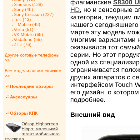
флагманские
S8300 U
Siemens (138)
HD
, но и сенсорные 
Sony (48)
Sony Ericsson (227)
категории, текущим л
Telit (43)
нашего сегодняшнего 
T-Mobile (48)
Vertu (51)
марте эту модель мож
VK Mobile (65)
многими вариантами н
Vodafone (55)
ZTE (76)
оказывался тот самый 
серии. Но этот продук
Другие сотовые телефоны
>>
одной из специализир
ограничивается полож
Все модели одним списком
>>
других аппаратов с с
интерфейсом Touch Wi
Последние обзоры
его дизайн, о которо
Аксессуары
подробнее.
Обзоры КПК
Внешний вид
Обзор Highscreen
Hippo: маленький
гигант мобильного
телекома