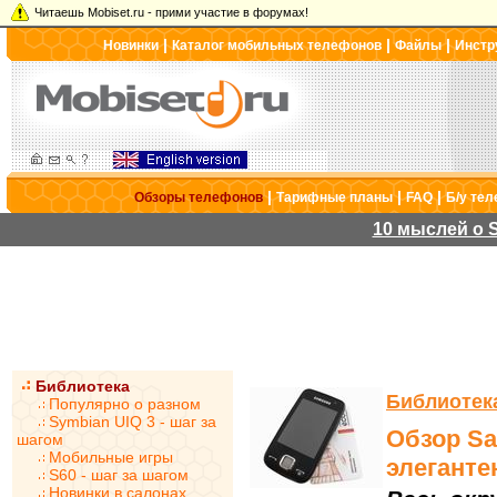
Читаешь Mobiset.ru - прими участие в форумах!
|
|
|
Новинки
Каталог мобильных телефонов
Файлы
Инстр
|
|
|
Обзоры телефонов
Тарифные планы
FAQ
Б/у те
10 мыслей о S
Библиотека
Библиотек
Популярно о разном
Symbian UIQ 3 - шаг за
Обзор Sa
шагом
Мобильные игры
элеганте
S60 - шаг за шагом
Новинки в салонах