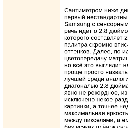
Сантиметром ниже ди
первый нестандартны
Samsung с сенсорным
речь идёт о 2.8 дюйм
которого составляет 2
палитра скромно впис
оттенков. Далее, по и
цветопередачу матриц
но всё это выглядит н
проще просто назват
лучшей среди аналог
диагональю 2.8 дюйма
явно не рекордное, из
исключено некое разд
картинки, а точнее не
максимальная яркость
между пикселями, а ё
без всяких плёнок сво