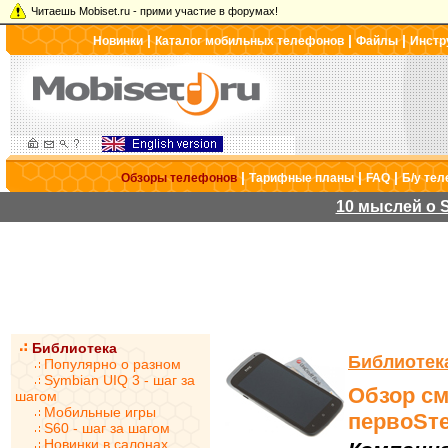
Читаешь Mobiset.ru - прими участие в форумах!
|
|
|
Новинки
Каталог мобильных телефонов
Файлы
Инстр
|
|
|
Обзоры телефонов
Тарифные планы
FAQ
Б/у те
10 мыслей о S
Библиотека
Библиотек
Популярно о разном
Symbian UIQ 3 - шаг за
Обзор см
шагом
Мобильные игры
первоSт
S60 - шаг за шагом
Новинки в салонах