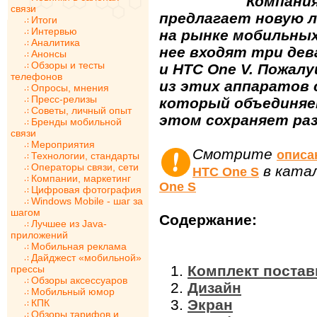
Компания
связи
предлагает новую 
Итоги
Интервью
на рынке мобильных
Аналитика
нее входят три дева
Анонсы
Обзоры и тесты
и HTC One V. Пожал
телефонов
из этих аппаратов 
Опросы, мнения
Пресс-релизы
который объединяет
Советы, личный опыт
этом сохраняет ра
Бренды мобильной
связи
Мероприятия
Смотрите
описа
Технологии, стандарты
Операторы связи, сети
в ката
HTC One S
Компании, маркетинг
One S
Цифровая фотография
Windows Mobile - шаг за
шагом
Содержание:
Лучшее из Java-
приложений
Мобильная реклама
Дайджест «мобильной»
Комплект постав
прессы
Обзоры аксессуаров
Дизайн
Мобильный юмор
Экран
КПК
Обзоры тарифов и