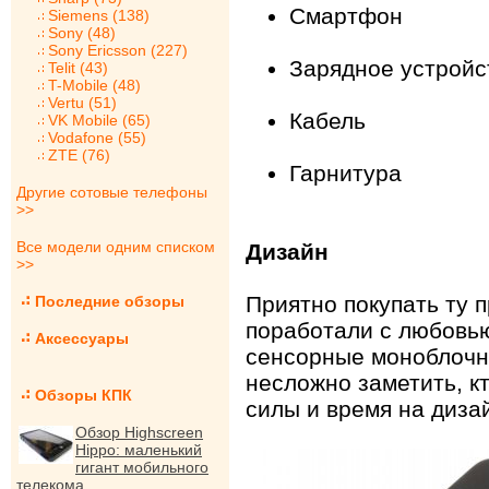
Смартфон
Siemens (138)
Sony (48)
Sony Ericsson (227)
Зарядное устройс
Telit (43)
T-Mobile (48)
Vertu (51)
Кабель
VK Mobile (65)
Vodafone (55)
ZTE (76)
Гарнитура
Другие сотовые телефоны
>>
Все модели одним списком
Дизайн
>>
Приятно покупать ту 
Последние обзоры
поработали с любовь
Аксессуары
сенсорные моноблочн
несложно заметить, к
Обзоры КПК
силы и время на дизайн
Обзор Highscreen
Hippo: маленький
гигант мобильного
телекома