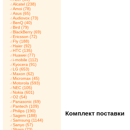
Alcatel (238)
Amoi (78)
Asus (65)
Audiovox (73)
BenQ (40)
Bird (79)
BlackBerry (69)
Ericsson (72)
Fly (188)
Haier (92)
HTC (135)
Huawei (77)
i-mobile (112)
Kyocera (91)
LG (653)
Maxon (62)
Micromax (45)
Motorola (593)
NEC (105)
Nokia (601)
O2 (54)
Panasonic (69)
Pantech (109)
Philips (190)
Комплект поставки
Sagem (188)
Samsung (1144)
Sanyo (57)
Sharp (73)