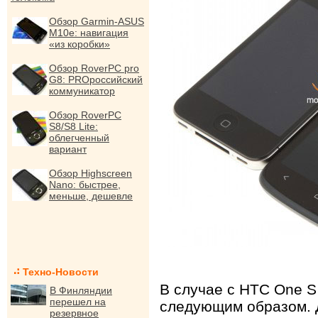
Обзор Garmin-ASUS
M10e: навигация
«из коробки»
Обзор RoverPC pro
G8: PROроссийский
коммуникатор
Обзор RoverPC
S8/S8 Lite:
облегченный
вариант
Обзор Highscreen
Nano: быстрее,
меньше, дешевле
Техно-Новости
В случае с HTC One S
В Финляндии
перешел на
следующим образом. 
резервное