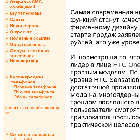
Отправка SMS-
сообщений
Самая современная н
Б/у телефоны
функций станут каче
Сайты
Наши опросы
фирменному дизайну 
О проекте
старте продаж заявле
Полезные ссылки
рублей, это уже уров
Обратная связь
Форум о сотовых
телефонах
И, несмотря на то, ч
Наш партнёр
лидер в лице
HTC One
простым моделям. По 
Купля-продажа
уровне HTC Sensation
телефонов
достаточной производ
Продажа телефонов
Покупка телефонов
Мода на многоядерны
Обмен телефонов
трендом последнего в
Добавить свое объявление
пользователи смотрят
>>
привлекательность со
практической целесоо
Сотовые телефоны
Acer (59)