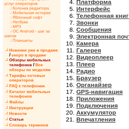
Платформа
услуг операторов
Интерфейс
Колонка редактора
Мобильная история
Телефонная книг
Яблочный софт
Звонки
Нетбуки
MP3
Сообщения
ОС Android - шаг за
Электронная поч
шагом
Планшеты
Камера
Галерея
Новинки уже в продаже
/
скоро в продаже
Видеоплеер
Обзоры мобильных
Плеер
/
телефонов
Все
обзоры по моделям
Радио
Тарифы сотовых
Браузер
операторов
Органайзер
FAQ к телефонам
GPS-навигация
Каталог мобильных
телефонов
Приложения
Файлы
Подключения
Инструкции
Аккумулятор
Новости
Впечатления
Статьи
Словарь терминов