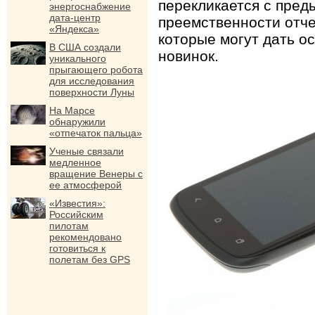
перекликается с пред
энергоснабжение
дата-центр
преемственности отче
«Яндекса»
которые могут дать о
В США создали
новинок.
уникального
прыгающего робота
для исследования
поверхности Луны
На Марсе
обнаружили
«отпечаток пальца»
Ученые связали
медленное
вращение Венеры с
ее атмосферой
«Известия»:
Российским
пилотам
рекомендовано
готовиться к
полетам без GPS