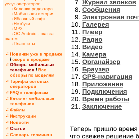
Журнал звонков
услуг операторов
Сообщения
Колонка редактора
Мобильная история
Электронная поч
Яблочный софт
Галерея
Нетбуки
MP3
Плеер
ОС Android - шаг за
Радио
шагом
Планшеты
Видео
Камера
Новинки уже в продаже
/
скоро в продаже
Органайзер
Обзоры мобильных
Браузер
/
телефонов
Все
обзоры по моделям
GPS-навигация
Тарифы сотовых
Приложения
операторов
Подключения
FAQ к телефонам
Время работы
Каталог мобильных
телефонов
Заключение
Файлы
Инструкции
Новости
Теперь пришло время 
Статьи
Словарь терминов
что свежее решение бу