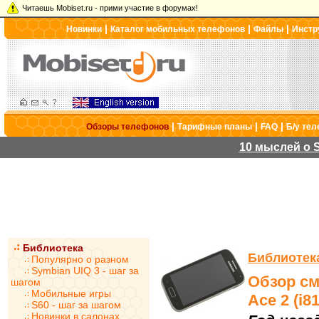
Читаешь Mobiset.ru - прими участие в форумах!
|
|
|
Новинки
Каталог мобильных телефонов
Файлы
Инстр
|
|
|
Обзоры телефонов
Тарифные планы
FAQ
Б/у те
10 мыслей о S
Библиотека
Библиотек
Популярно о разном
Symbian UIQ 3 - шаг за
Обзор см
шагом
Мобильные игры
Ace 2 (i8
S60 - шаг за шагом
Новинки в салонах