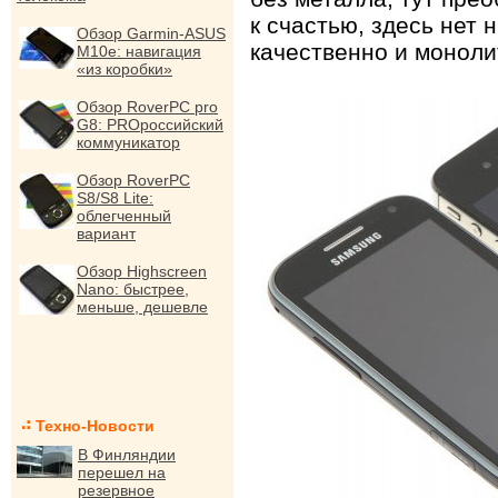
к счастью, здесь нет 
Обзор Garmin-ASUS
качественно и моноли
M10e: навигация
«из коробки»
Обзор RoverPC pro
G8: PROроссийский
коммуникатор
Обзор RoverPC
S8/S8 Lite:
облегченный
вариант
Обзор Highscreen
Nano: быстрее,
меньше, дешевле
Техно-Новости
В Финляндии
перешел на
резервное