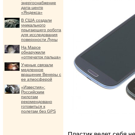
энергоснабжение
дата-центр
«Яндекса»
В США создали
уникального
прыгающего робота
для исследования
поверхности Луны
На Марсе
обнаружили
«отпечаток пальца»
Ученые связали
медленное
вращение Венеры с
ее атмосферой
«Известия»:
Российским
пилотам
рекомендовано
готовиться к
полетам без GPS
Пластик ведет себя н