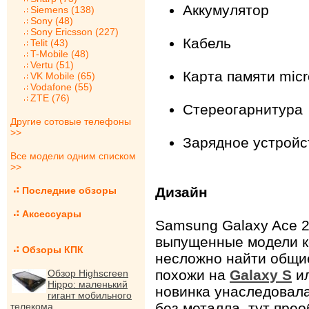
Аккумулятор
Siemens (138)
Sony (48)
Sony Ericsson (227)
Кабель
Telit (43)
T-Mobile (48)
Vertu (51)
Карта памяти mic
VK Mobile (65)
Vodafone (55)
ZTE (76)
Стереогарнитура
Другие сотовые телефоны
>>
Зарядное устройс
Все модели одним списком
>>
Дизайн
Последние обзоры
Аксессуары
Samsung Galaxy Ace 
выпущенные модели к
Обзоры КПК
несложно найти общи
похожи на
Galaxy S
ил
Обзор Highscreen
Hippo: маленький
новинка унаследовала
гигант мобильного
без металла, тут пре
телекома