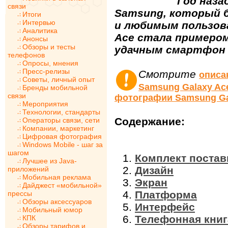
Год наза
связи
Samsung, который 
Итоги
Интервью
и любимым пользов
Аналитика
Ace стала примеро
Анонсы
Обзоры и тесты
удачным смартфон с
телефонов
Опросы, мнения
Пресс-релизы
Смотрите
описа
Советы, личный опыт
Samsung Galaxy Ac
Бренды мобильной
связи
фотографии Samsung Ga
Мероприятия
Технологии, стандарты
Содержание:
Операторы связи, сети
Компании, маркетинг
Цифровая фотография
Windows Mobile - шаг за
шагом
Комплект постав
Лучшее из Java-
Дизайн
приложений
Мобильная реклама
Экран
Дайджест «мобильной»
Платформа
прессы
Обзоры аксессуаров
Интерфейс
Мобильный юмор
Телефонная книг
КПК
Обзоры тарифов и