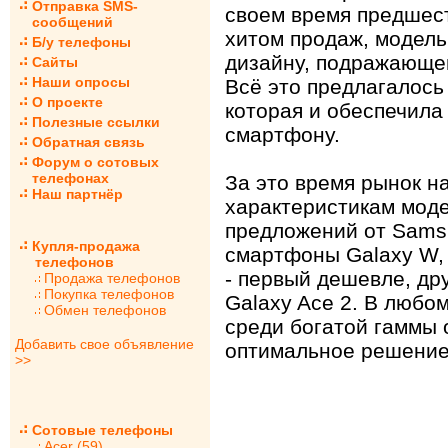
Отправка SMS-
своем время предшес
сообщений
хитом продаж, модель
Б/у телефоны
дизайну, подражающем
Сайты
Наши опросы
Всё это предлагалось
О проекте
которая и обеспечила
Полезные ссылки
смартфону.
Обратная связь
Форум о сотовых
телефонах
За это время рынок н
Наш партнёр
характеристикам моде
предложений от Sams
Купля-продажа
смартфоны Galaxy W
телефонов
- первый дешевле, др
Продажа телефонов
Покупка телефонов
Galaxy Ace 2. В любо
Обмен телефонов
среди богатой гаммы 
Добавить свое объявление
оптимальное решение
>>
Сотовые телефоны
Acer (59)